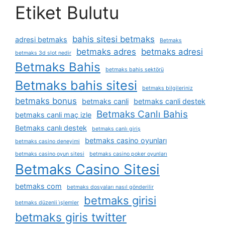
Etiket Bulutu
bahis sitesi betmaks
adresi betmaks
Betmaks
betmaks adres
betmaks adresi
betmaks 3d slot nedir
Betmaks Bahis
betmaks bahis sektörü
Betmaks bahis sitesi
betmaks bilgileriniz
betmaks bonus
betmaks canli
betmaks canli destek
Betmaks Canlı Bahis
betmaks canli maç izle
Betmaks canlı destek
betmaks canlı giriş
betmaks casino oyunları
betmaks casino deneyimi
betmaks casino oyun sitesi
betmaks casino poker oyunları
Betmaks Casino Sitesi
betmaks com
betmaks dosyaları nasıl gönderilir
betmaks girisi
betmaks düzenli i̇şlemler
betmaks giris twitter