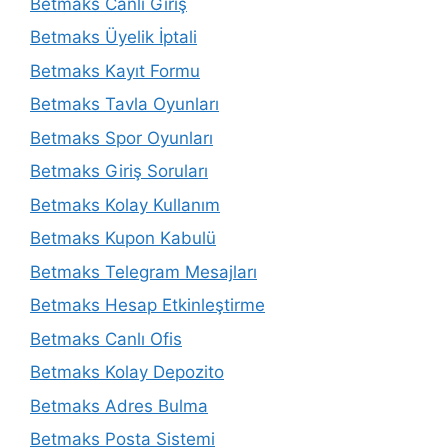
Betmaks Canlı Giriş
Betmaks Üyelik İptali
Betmaks Kayıt Formu
Betmaks Tavla Oyunları
Betmaks Spor Oyunları
Betmaks Giriş Soruları
Betmaks Kolay Kullanım
Betmaks Kupon Kabulü
Betmaks Telegram Mesajları
Betmaks Hesap Etkinleştirme
Betmaks Canlı Ofis
Betmaks Kolay Depozito
Betmaks Adres Bulma
Betmaks Posta Sistemi