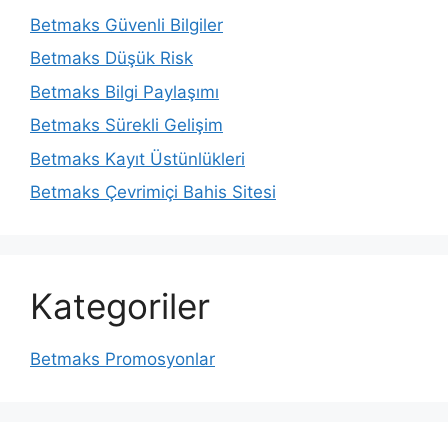
Betmaks Güvenli Bilgiler
Betmaks Düşük Risk
Betmaks Bilgi Paylaşımı
Betmaks Sürekli Gelişim
Betmaks Kayıt Üstünlükleri
Betmaks Çevrimiçi Bahis Sitesi
Kategoriler
Betmaks Promosyonlar