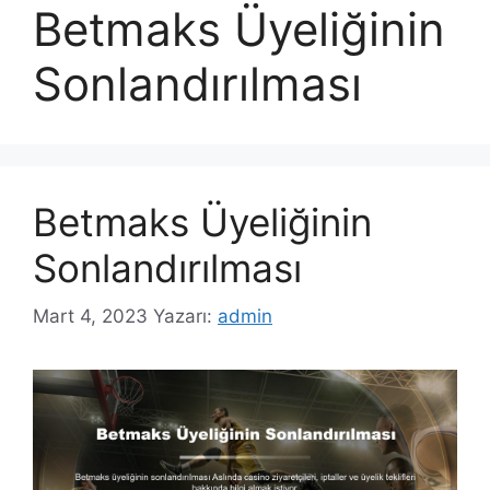
Betmaks Üyeliğinin
Sonlandırılması
Betmaks Üyeliğinin
Sonlandırılması
Mart 4, 2023
Yazarı:
admin