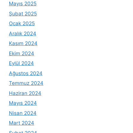
Mayıs 2025
Şubat 2025
Ocak 2025
Aralık 2024
Kasım 2024
Ekim 2024
Eylül 2024
Ağustos 2024
Temmuz 2024
Haziran 2024
Mayıs 2024
Nisan 2024
Mart 2024
Şubat 2024