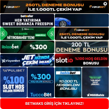
×
BETMAKS GİRİŞ İÇİN TIKLAYINIZ!