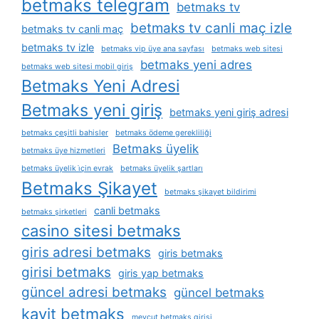
betmaks telegram
betmaks tv
betmaks tv canli maç izle
betmaks tv canli maç
betmaks tv izle
betmaks vip üye ana sayfası
betmaks web sitesi
betmaks yeni adres
betmaks web sitesi mobil giriş
Betmaks Yeni Adresi
Betmaks yeni giriş
betmaks yeni giriş adresi
betmaks çeşitli bahisler
betmaks ödeme gerekliliği
Betmaks üyelik
betmaks üye hizmetleri
betmaks üyelik i̇çin evrak
betmaks üyelik şartları
Betmaks Şikayet
betmaks şikayet bildirimi
canli betmaks
betmaks şirketleri
casino sitesi betmaks
giris adresi betmaks
giris betmaks
girisi betmaks
giris yap betmaks
güncel adresi betmaks
güncel betmaks
kayit betmaks
mevcut betmaks girişi