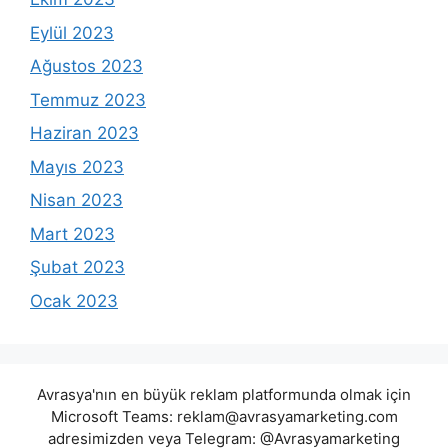
Eylül 2023
Ağustos 2023
Temmuz 2023
Haziran 2023
Mayıs 2023
Nisan 2023
Mart 2023
Şubat 2023
Ocak 2023
Avrasya'nın en büyük reklam platformunda olmak için
Microsoft Teams:
reklam@avrasyamarketing.com
adresimizden veya Telegram: @Avrasyamarketing