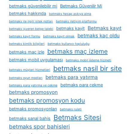
betmaks güvenilebilir mi
Betmaks Güvenilir Mi
betmaks hakkında
betmaks hesap askıya alma
betmaks i̇le i̇lgili i̇stek notları
betmaks i̇letişim platformu
Betmaks kayıt
betmaks kayit
betmaks i̇şveren belge talebi
betmaks kaç oldu
betmaks kayıt formu
betmaks kayıt olmak
betmaks kimlik bilgileri
betmaks kullanıcı topluluğu
betmaks maç izleme
betmaks maç izle
betmaks mobil uygulaması
betmaks mobil ödeme hizmeti
betmaks nasil bir site
betmaks müşteri hizmetleri
betmaks para yatırma
betmaks oyun modları
betmaks para çekme
betmaks para yatırma ve çekme
betmaks promosyon
betmaks promosyon kodu
betmaks promosyonları
betmaks ruleti
Betmaks Sitesi
betmaks sanal bahis
betmaks spor bahisleri