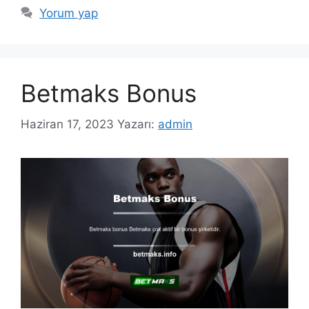
Yorum yap
Betmaks Bonus
Haziran 17, 2023
Yazarı:
admin