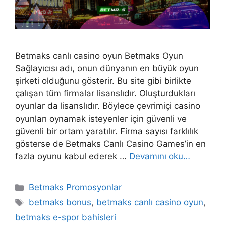
Betmaks canlı casino oyun Betmaks Oyun
Sağlayıcısı adı, onun dünyanın en büyük oyun
şirketi olduğunu gösterir. Bu site gibi birlikte
çalışan tüm firmalar lisanslıdır. Oluşturdukları
oyunlar da lisanslıdır. Böylece çevrimiçi casino
oyunları oynamak isteyenler için güvenli ve
güvenli bir ortam yaratılır. Firma sayısı farklılık
gösterse de Betmaks Canlı Casino Games’in en
fazla oyunu kabul ederek …
Devamını oku…
Kategoriler
Betmaks Promosyonlar
Etiketler
betmaks bonus
,
betmaks canlı casino oyun
,
betmaks e-spor bahisleri