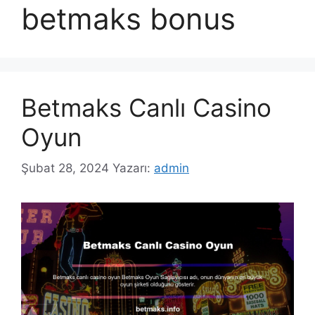
betmaks bonus
Betmaks Canlı Casino
Oyun
Şubat 28, 2024
Yazarı:
admin