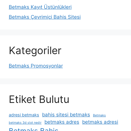
Betmaks Kayıt Üstünlükleri
Betmaks Çevrimiçi Bahis Sitesi
Kategoriler
Betmaks Promosyonlar
Etiket Bulutu
bahis sitesi betmaks
adresi betmaks
Betmaks
betmaks adres
betmaks adresi
betmaks 3d slot nedir
Betmaks Bahis