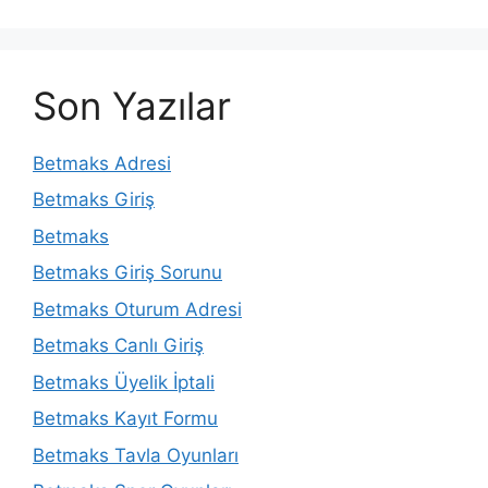
Son Yazılar
Betmaks Adresi
Betmaks Giriş
Betmaks
Betmaks Giriş Sorunu
Betmaks Oturum Adresi
Betmaks Canlı Giriş
Betmaks Üyelik İptali
Betmaks Kayıt Formu
Betmaks Tavla Oyunları