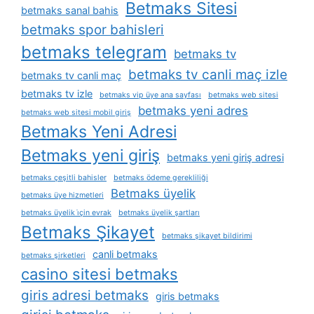
Betmaks Sitesi
betmaks sanal bahis
betmaks spor bahisleri
betmaks telegram
betmaks tv
betmaks tv canli maç izle
betmaks tv canli maç
betmaks tv izle
betmaks vip üye ana sayfası
betmaks web sitesi
betmaks yeni adres
betmaks web sitesi mobil giriş
Betmaks Yeni Adresi
Betmaks yeni giriş
betmaks yeni giriş adresi
betmaks çeşitli bahisler
betmaks ödeme gerekliliği
Betmaks üyelik
betmaks üye hizmetleri
betmaks üyelik i̇çin evrak
betmaks üyelik şartları
Betmaks Şikayet
betmaks şikayet bildirimi
canli betmaks
betmaks şirketleri
casino sitesi betmaks
giris adresi betmaks
giris betmaks