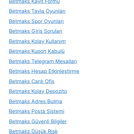
Betmaks Kayıt Formu
Betmaks Tavla Oyunları
Betmaks Spor Oyunları
Betmaks Giriş Soruları
Betmaks Kolay Kullanım
Betmaks Kupon Kabulü
Betmaks Telegram Mesajları
Betmaks Hesap Etkinleştirme
Betmaks Canlı Ofis
Betmaks Kolay Depozito
Betmaks Adres Bulma
Betmaks Posta Sistemi
Betmaks Güvenli Bilgiler
Betmaks Düşük Risk