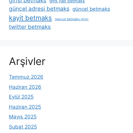
girisi betmaks
giris yap betmaks
güncel adresi betmaks
güncel betmaks
kayit betmaks
mevcut betmaks girişi
twitter betmaks
Arşivler
Temmuz 2026
Haziran 2026
Eylül 2025
Haziran 2025
Mayıs 2025
Şubat 2025