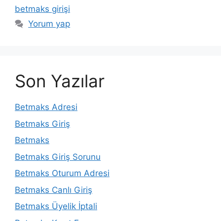
betmaks girişi
Yorum yap
Son Yazılar
Betmaks Adresi
Betmaks Giriş
Betmaks
Betmaks Giriş Sorunu
Betmaks Oturum Adresi
Betmaks Canlı Giriş
Betmaks Üyelik İptali