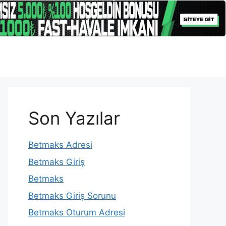
Son Yazılar
Betmaks Adresi
Betmaks Giriş
Betmaks
Betmaks Giriş Sorunu
Betmaks Oturum Adresi