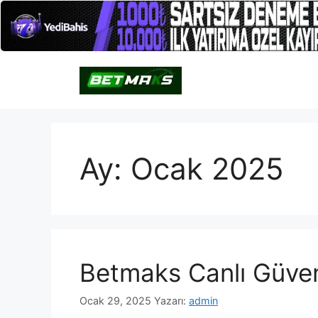
İçeriğe
atla
Ay:
Ocak 2025
Betmaks Canlı Güven
Ocak 29, 2025
Yazarı:
admin