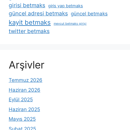
girisi betmaks
giris yap betmaks
güncel adresi betmaks
güncel betmaks
kayit betmaks
mevcut betmaks girişi
twitter betmaks
Arşivler
Temmuz 2026
Haziran 2026
Eylül 2025
Haziran 2025
Mayıs 2025
Şubat 2025