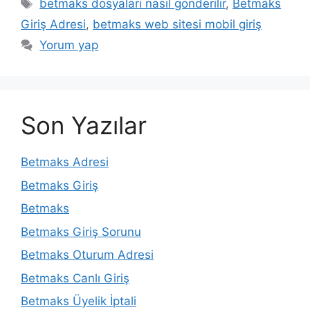
Etiketler
betmaks dosyaları nasıl gönderilir
,
Betmaks
Giriş Adresi
,
betmaks web sitesi mobil giriş
Yorum yap
Son Yazılar
Betmaks Adresi
Betmaks Giriş
Betmaks
Betmaks Giriş Sorunu
Betmaks Oturum Adresi
Betmaks Canlı Giriş
Betmaks Üyelik İptali