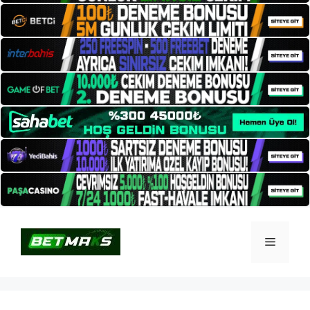
İçeriğe
atla
Menü