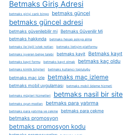
Betmaks Giriş Adresi
betmaks güncel
betmaks girişi canlı bingo
betmaks güncel adresi
betmaks güvenilebilir mi
Betmaks Güvenilir Mi
betmaks hakkında
betmaks hesap askıya alma
betmaks i̇le i̇lgili i̇stek notları
betmaks i̇letişim platformu
Betmaks kayıt
betmaks kayit
betmaks i̇şveren belge talebi
betmaks kaç oldu
betmaks kayıt formu
betmaks kayıt olmak
betmaks kimlik bilgileri
betmaks kullanıcı topluluğu
betmaks maç izleme
betmaks maç izle
betmaks mobil uygulaması
betmaks mobil ödeme hizmeti
betmaks nasil bir site
betmaks müşteri hizmetleri
betmaks para yatırma
betmaks oyun modları
betmaks para çekme
betmaks para yatırma ve çekme
betmaks promosyon
betmaks promosyon kodu
betmaks promosyonları