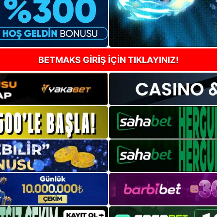
BETMAKS GİRİŞ İÇİN TIKLAYINIZ!