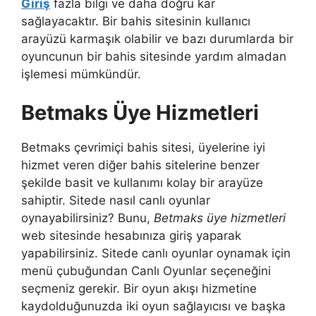
Giriş
fazla bilgi ve daha doğru kar
sağlayacaktır. Bir bahis sitesinin kullanıcı
arayüzü karmaşık olabilir ve bazı durumlarda bir
oyuncunun bir bahis sitesinde yardım almadan
işlemesi mümkündür.
Betmaks Üye Hizmetleri
Betmaks çevrimiçi bahis sitesi, üyelerine iyi
hizmet veren diğer bahis sitelerine benzer
şekilde basit ve kullanımı kolay bir arayüze
sahiptir. Sitede nasıl canlı oyunlar
oynayabilirsiniz? Bunu,
Betmaks üye hizmetleri
web sitesinde hesabınıza giriş yaparak
yapabilirsiniz. Sitede canlı oyunlar oynamak için
menü çubuğundan Canlı Oyunlar seçeneğini
seçmeniz gerekir. Bir oyun akışı hizmetine
kaydolduğunuzda iki oyun sağlayıcısı ve başka