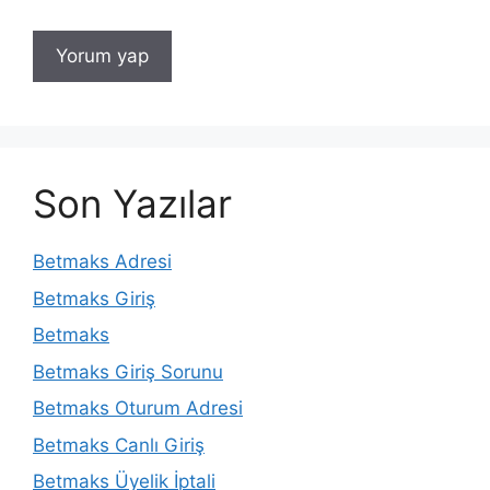
Son Yazılar
Betmaks Adresi
Betmaks Giriş
Betmaks
Betmaks Giriş Sorunu
Betmaks Oturum Adresi
Betmaks Canlı Giriş
Betmaks Üyelik İptali