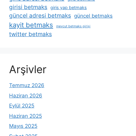
girisi betmaks
giris yap betmaks
güncel adresi betmaks
güncel betmaks
kayit betmaks
mevcut betmaks girişi
twitter betmaks
Arşivler
Temmuz 2026
Haziran 2026
Eylül 2025
Haziran 2025
Mayıs 2025