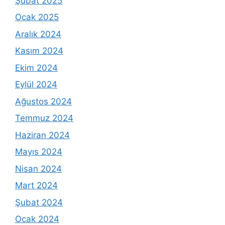
Şubat 2025
Ocak 2025
Aralık 2024
Kasım 2024
Ekim 2024
Eylül 2024
Ağustos 2024
Temmuz 2024
Haziran 2024
Mayıs 2024
Nisan 2024
Mart 2024
Şubat 2024
Ocak 2024