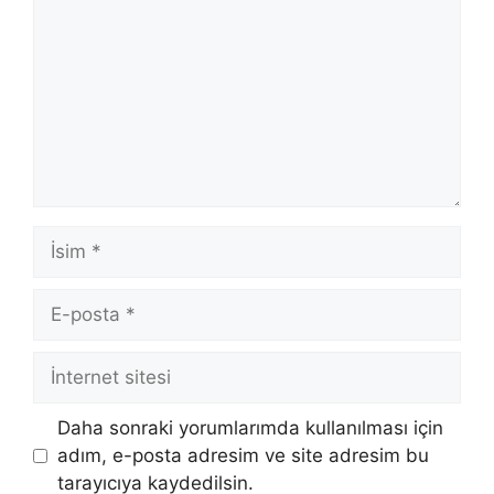
İsim
E-
posta
İnternet
sitesi
Daha sonraki yorumlarımda kullanılması için
adım, e-posta adresim ve site adresim bu
tarayıcıya kaydedilsin.