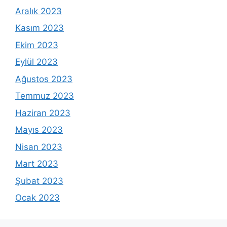
Aralık 2023
Kasım 2023
Ekim 2023
Eylül 2023
Ağustos 2023
Temmuz 2023
Haziran 2023
Mayıs 2023
Nisan 2023
Mart 2023
Şubat 2023
Ocak 2023