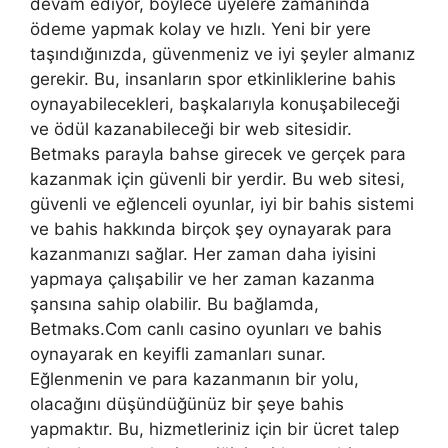
devam ediyor, böylece üyelere zamanında
ödeme yapmak kolay ve hızlı. Yeni bir yere
taşındığınızda, güvenmeniz ve iyi şeyler almanız
gerekir. Bu, insanların spor etkinliklerine bahis
oynayabilecekleri, başkalarıyla konuşabileceği
ve ödül kazanabileceği bir web sitesidir.
Betmaks parayla bahse girecek ve gerçek para
kazanmak için güvenli bir yerdir. Bu web sitesi,
güvenli ve eğlenceli oyunlar, iyi bir bahis sistemi
ve bahis hakkında birçok şey oynayarak para
kazanmanızı sağlar. Her zaman daha iyisini
yapmaya çalışabilir ve her zaman kazanma
şansına sahip olabilir. Bu bağlamda,
Betmaks.Com canlı casino oyunları ve bahis
oynayarak en keyifli zamanları sunar.
Eğlenmenin ve para kazanmanın bir yolu,
olacağını düşündüğünüz bir şeye bahis
yapmaktır. Bu, hizmetleriniz için bir ücret talep