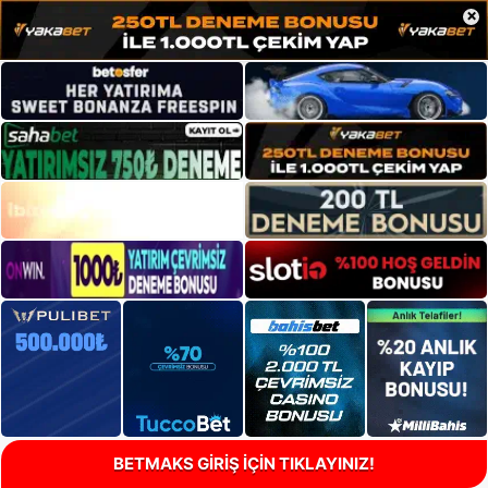
×
BETMAKS GİRİŞ İÇİN TIKLAYINIZ!