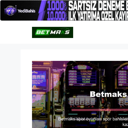
İçeriğe
atla