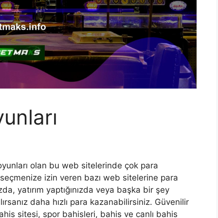
unları
oyunları olan bu web sitelerinde çok para
i seçmenize izin veren bazı web sitelerine para
uzda, yatırım yaptığınızda veya başka bir şey
ırsanız daha hızlı para kazanabilirsiniz. Güvenilir
is sitesi, spor bahisleri, bahis ve canlı bahis