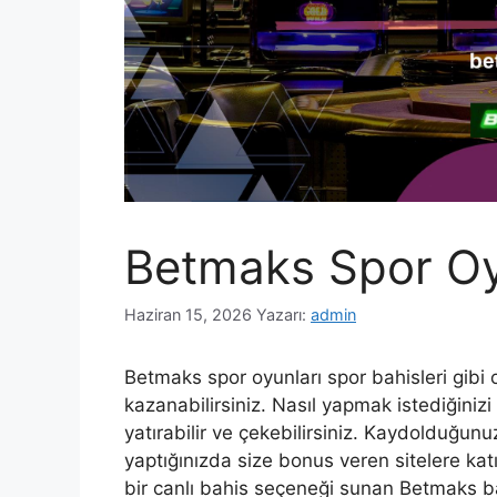
Betmaks Spor Oy
Haziran 15, 2026
Yazarı:
admin
Betmaks spor oyunları spor bahisleri gibi 
kazanabilirsiniz. Nasıl yapmak istediğiniz
yatırabilir ve çekebilirsiniz. Kaydolduğun
yaptığınızda size bonus veren sitelere katıl
bir canlı bahis seçeneği sunan Betmaks bah