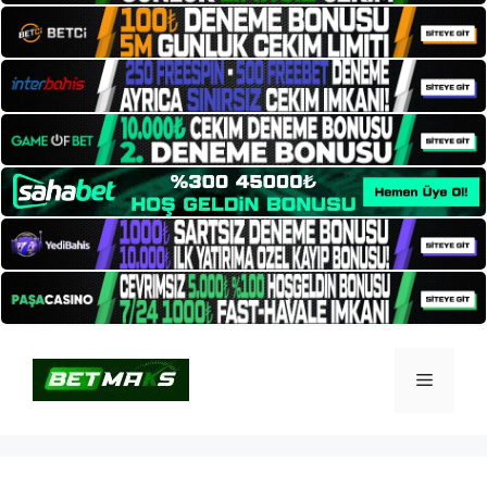
İçeriğe
atla
Menü