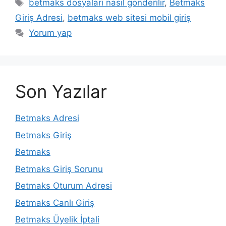
Etiketler
betmaks dosyaları nasıl gönderilir
,
Betmaks
Giriş Adresi
,
betmaks web sitesi mobil giriş
Yorum yap
Son Yazılar
Betmaks Adresi
Betmaks Giriş
Betmaks
Betmaks Giriş Sorunu
Betmaks Oturum Adresi
Betmaks Canlı Giriş
Betmaks Üyelik İptali