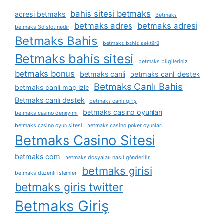
bahis sitesi betmaks
adresi betmaks
Betmaks
betmaks adres
betmaks adresi
betmaks 3d slot nedir
Betmaks Bahis
betmaks bahis sektörü
Betmaks bahis sitesi
betmaks bilgileriniz
betmaks bonus
betmaks canli
betmaks canli destek
Betmaks Canlı Bahis
betmaks canli maç izle
Betmaks canlı destek
betmaks canlı giriş
betmaks casino oyunları
betmaks casino deneyimi
betmaks casino oyun sitesi
betmaks casino poker oyunları
Betmaks Casino Sitesi
betmaks com
betmaks dosyaları nasıl gönderilir
betmaks girisi
betmaks düzenli i̇şlemler
betmaks giris twitter
Betmaks Giriş