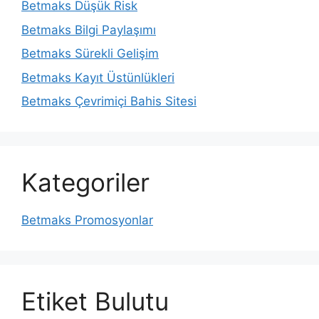
Betmaks Düşük Risk
Betmaks Bilgi Paylaşımı
Betmaks Sürekli Gelişim
Betmaks Kayıt Üstünlükleri
Betmaks Çevrimiçi Bahis Sitesi
Kategoriler
Betmaks Promosyonlar
Etiket Bulutu