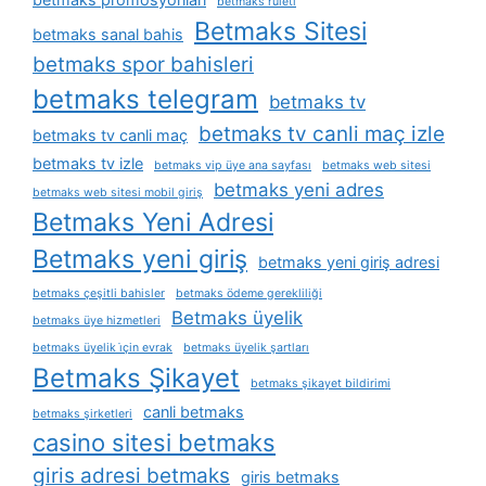
betmaks ruleti
Betmaks Sitesi
betmaks sanal bahis
betmaks spor bahisleri
betmaks telegram
betmaks tv
betmaks tv canli maç izle
betmaks tv canli maç
betmaks tv izle
betmaks vip üye ana sayfası
betmaks web sitesi
betmaks yeni adres
betmaks web sitesi mobil giriş
Betmaks Yeni Adresi
Betmaks yeni giriş
betmaks yeni giriş adresi
betmaks çeşitli bahisler
betmaks ödeme gerekliliği
Betmaks üyelik
betmaks üye hizmetleri
betmaks üyelik i̇çin evrak
betmaks üyelik şartları
Betmaks Şikayet
betmaks şikayet bildirimi
canli betmaks
betmaks şirketleri
casino sitesi betmaks
giris adresi betmaks
giris betmaks