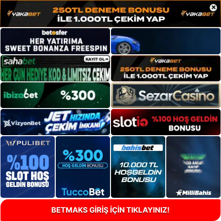
×
BETMAKS GİRİŞ İÇİN TIKLAYINIZ!