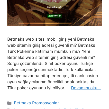
Betmaks web sitesi mobil giriş yeni Betmaks
web sitemin giriş adresi güvenli mi? Betmaks
Türk Pokerine katılmam mümkün mü? Yeni
Betmaks web sitemin giriş adresi güvenli mi?
Sorgu çözümlendi. Sınıf poker oyunu Türkçe
poker seçeneği sunmaktadır. Türk kullanıcılar,
Türkiye pazarına hitap eden çeşitli canlı casino
oyun sağlayıcılarının öncelikli odak noktasıdır.
Türk poker oyununu iyi biliyor. …
Devamını oku…
Kategoriler
Betmaks Promosyonlar