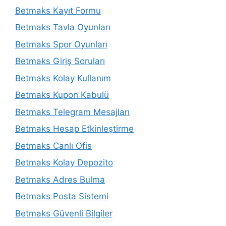
Betmaks Kayıt Formu
Betmaks Tavla Oyunları
Betmaks Spor Oyunları
Betmaks Giriş Soruları
Betmaks Kolay Kullanım
Betmaks Kupon Kabulü
Betmaks Telegram Mesajları
Betmaks Hesap Etkinleştirme
Betmaks Canlı Ofis
Betmaks Kolay Depozito
Betmaks Adres Bulma
Betmaks Posta Sistemi
Betmaks Güvenli Bilgiler