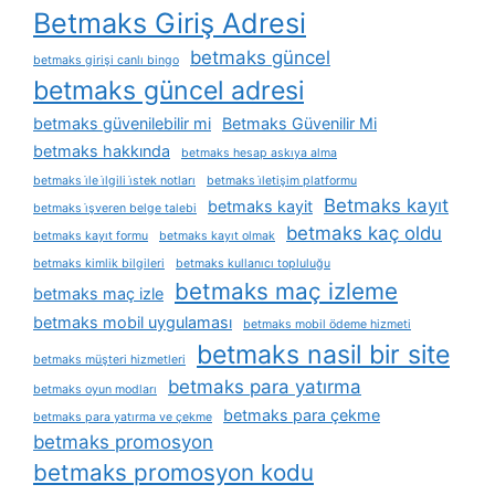
Betmaks Giriş Adresi
betmaks güncel
betmaks girişi canlı bingo
betmaks güncel adresi
betmaks güvenilebilir mi
Betmaks Güvenilir Mi
betmaks hakkında
betmaks hesap askıya alma
betmaks i̇le i̇lgili i̇stek notları
betmaks i̇letişim platformu
Betmaks kayıt
betmaks kayit
betmaks i̇şveren belge talebi
betmaks kaç oldu
betmaks kayıt formu
betmaks kayıt olmak
betmaks kimlik bilgileri
betmaks kullanıcı topluluğu
betmaks maç izleme
betmaks maç izle
betmaks mobil uygulaması
betmaks mobil ödeme hizmeti
betmaks nasil bir site
betmaks müşteri hizmetleri
betmaks para yatırma
betmaks oyun modları
betmaks para çekme
betmaks para yatırma ve çekme
betmaks promosyon
betmaks promosyon kodu