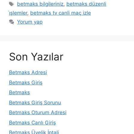
Etiketler
betmaks bilgileriniz
,
betmaks düzenli
i̇şlemler
,
betmaks tv canli maç izle
Yorum yap
Son Yazılar
Betmaks Adresi
Betmaks Giriş
Betmaks
Betmaks Giriş Sorunu
Betmaks Oturum Adresi
Betmaks Canlı Giriş
Betmaks Üyelik İptali