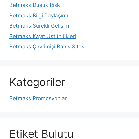
Betmaks Düşük Risk
Betmaks Bilgi Paylaşımı
Betmaks Sürekli Gelişim
Betmaks Kayıt Üstünlükleri
Betmaks Çevrimiçi Bahis Sitesi
Kategoriler
Betmaks Promosyonlar
Etiket Bulutu