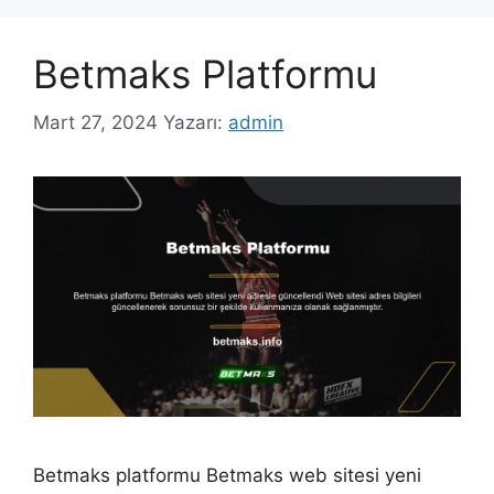
Betmaks Platformu
Mart 27, 2024
Yazarı:
admin
Betmaks platformu Betmaks web sitesi yeni