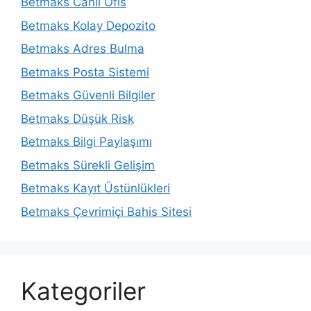
Betmaks Canlı Ofis
Betmaks Kolay Depozito
Betmaks Adres Bulma
Betmaks Posta Sistemi
Betmaks Güvenli Bilgiler
Betmaks Düşük Risk
Betmaks Bilgi Paylaşımı
Betmaks Sürekli Gelişim
Betmaks Kayıt Üstünlükleri
Betmaks Çevrimiçi Bahis Sitesi
Kategoriler