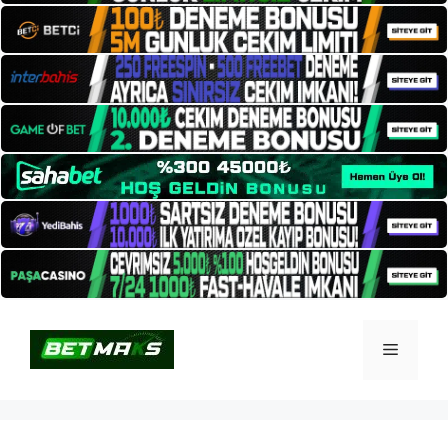
İçeriğe
atla
Menü