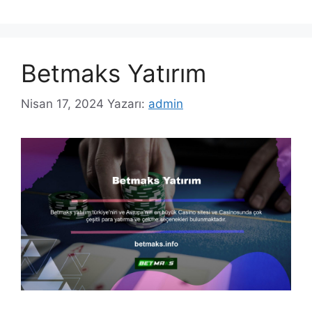
Betmaks Yatırım
Nisan 17, 2024
Yazarı:
admin