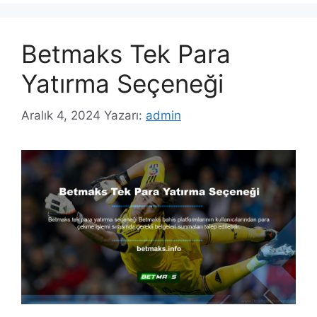
Betmaks Tek Para
Yatırma Seçeneği
Aralık 4, 2024
Yazarı:
admin