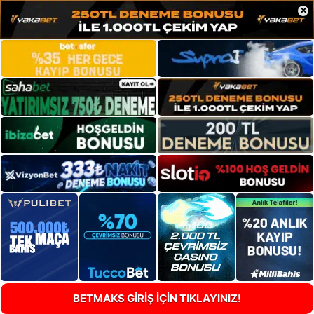
×
BETMAKS GİRİŞ İÇİN TIKLAYINIZ!