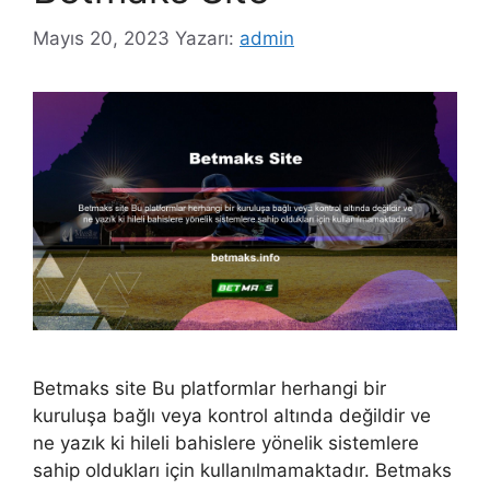
Mayıs 20, 2023
Yazarı:
admin
Betmaks site Bu platformlar herhangi bir
kuruluşa bağlı veya kontrol altında değildir ve
ne yazık ki hileli bahislere yönelik sistemlere
sahip oldukları için kullanılmamaktadır. Betmaks