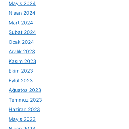
Mayıs 2024
Nisan 2024
Mart 2024
Şubat 2024
Ocak 2024
Aralık 2023
Kasım 2023
Ekim 2023
Eylül 2023
Ağustos 2023
Temmuz 2023
Haziran 2023
Mayıs 2023
Nisan 2023