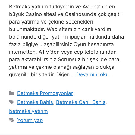
Betmaks yatırım türkiye’nin ve Avrupa’nın en
büyük Casino sitesi ve Casinosunda çok çeşitli
para yatırma ve çekme seçenekleri
bulunmaktadır. Web sitemizin canlı yardım
bölümünde diğer yatırım ipuçları hakkında daha
fazla bilgiye ulaşabilirsiniz Oyun hesabınıza
internetten, ATM’den veya cep telefonundan
para aktarabilirsiniz Sorunsuz bir şekilde para
yatırma ve çekme olanağı sağlayan oldukça
güvenilir bir sitedir. Diğer …
Devamını oku…
Kategoriler
Betmaks Promosyonlar
Etiketler
Betmaks Bahis
,
Betmaks Canlı Bahis
,
betmaks yatırım
Yorum yap