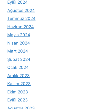
Eylül 2024
Ağustos 2024
Temmuz 2024
Haziran 2024
Mayıs 2024
Nisan 2024
Mart 2024
Şubat 2024
Ocak 2024
Aralık 2023
Kasım 2023
Ekim 2023
Eylül 2023
Ağustos 2023