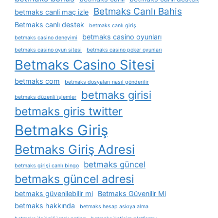
Betmaks Canlı Bahis
betmaks canli maç izle
Betmaks canlı destek
betmaks canlı giriş
betmaks casino oyunları
betmaks casino deneyimi
betmaks casino oyun sitesi
betmaks casino poker oyunları
Betmaks Casino Sitesi
betmaks com
betmaks dosyaları nasıl gönderilir
betmaks girisi
betmaks düzenli i̇şlemler
betmaks giris twitter
Betmaks Giriş
Betmaks Giriş Adresi
betmaks güncel
betmaks girişi canlı bingo
betmaks güncel adresi
betmaks güvenilebilir mi
Betmaks Güvenilir Mi
betmaks hakkında
betmaks hesap askıya alma