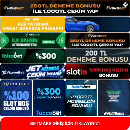
×
BETMAKS GİRİŞ İÇİN TIKLAYINIZ!