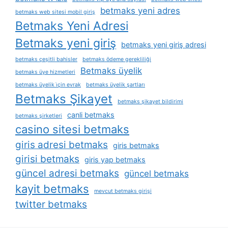
betmaks yeni adres
betmaks web sitesi mobil giriş
Betmaks Yeni Adresi
Betmaks yeni giriş
betmaks yeni giriş adresi
betmaks çeşitli bahisler
betmaks ödeme gerekliliği
Betmaks üyelik
betmaks üye hizmetleri
betmaks üyelik i̇çin evrak
betmaks üyelik şartları
Betmaks Şikayet
betmaks şikayet bildirimi
canli betmaks
betmaks şirketleri
casino sitesi betmaks
giris adresi betmaks
giris betmaks
girisi betmaks
giris yap betmaks
güncel adresi betmaks
güncel betmaks
kayit betmaks
mevcut betmaks girişi
twitter betmaks