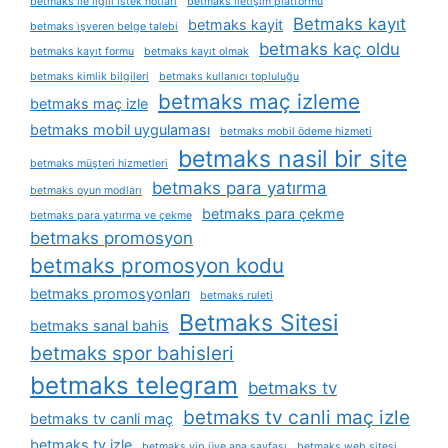
betmaks i̇le i̇lgili i̇stek notları
betmaks i̇letişim platformu
Betmaks kayıt
betmaks kayit
betmaks i̇şveren belge talebi
betmaks kaç oldu
betmaks kayıt formu
betmaks kayıt olmak
betmaks kimlik bilgileri
betmaks kullanıcı topluluğu
betmaks maç izleme
betmaks maç izle
betmaks mobil uygulaması
betmaks mobil ödeme hizmeti
betmaks nasil bir site
betmaks müşteri hizmetleri
betmaks para yatırma
betmaks oyun modları
betmaks para çekme
betmaks para yatırma ve çekme
betmaks promosyon
betmaks promosyon kodu
betmaks promosyonları
betmaks ruleti
Betmaks Sitesi
betmaks sanal bahis
betmaks spor bahisleri
betmaks telegram
betmaks tv
betmaks tv canli maç izle
betmaks tv canli maç
betmaks tv izle
betmaks vip üye ana sayfası
betmaks web sitesi