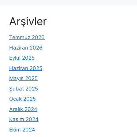
Arşivler
Temmuz 2026
Haziran 2026
Eylül 2025
Haziran 2025
Mayıs 2025
Şubat 2025
Ocak 2025
Aralık 2024
Kasım 2024
Ekim 2024