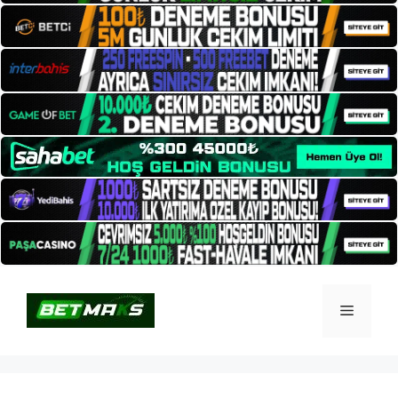
İçeriğe
atla
Menü