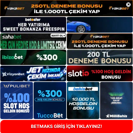
×
BETMAKS GİRİŞ İÇİN TIKLAYINIZ!