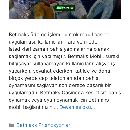
Betmaks ödeme işlemi birçok mobil casino
uygulaması, kullanıcıların ara vermeden
istedikleri zaman bahis yapmalarına olanak
sağlamak için yapılmıştır. Betmaks Mobil, sürekli
bilgisayar kullanamayan kullanıcıların alışveriş
yaparken, seyahat ederken, tatilde ve daha
birçok yerde cep telefonlarından bahis
oynamasını sağlayan son derece başarılı bir
uygulamadır. Betmaks Casinoda kesintisiz bahis
oynamak veya oyun oynamak için Betmaks
mobil bağlantınızın …
Devamını oku…
Kategoriler
Betmaks Promosyonlar