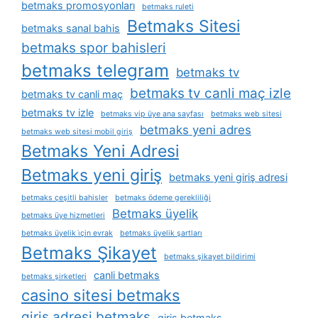
betmaks promosyonları
betmaks ruleti
Betmaks Sitesi
betmaks sanal bahis
betmaks spor bahisleri
betmaks telegram
betmaks tv
betmaks tv canli maç izle
betmaks tv canli maç
betmaks tv izle
betmaks vip üye ana sayfası
betmaks web sitesi
betmaks yeni adres
betmaks web sitesi mobil giriş
Betmaks Yeni Adresi
Betmaks yeni giriş
betmaks yeni giriş adresi
betmaks çeşitli bahisler
betmaks ödeme gerekliliği
Betmaks üyelik
betmaks üye hizmetleri
betmaks üyelik i̇çin evrak
betmaks üyelik şartları
Betmaks Şikayet
betmaks şikayet bildirimi
canli betmaks
betmaks şirketleri
casino sitesi betmaks
giris adresi betmaks
giris betmaks