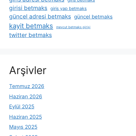
girisi betmaks
giris yap betmaks
güncel adresi betmaks
güncel betmaks
kayit betmaks
mevcut betmaks girişi
twitter betmaks
Arşivler
Temmuz 2026
Haziran 2026
Eylül 2025
Haziran 2025
Mayıs 2025