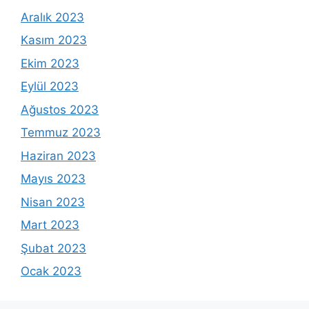
Aralık 2023
Kasım 2023
Ekim 2023
Eylül 2023
Ağustos 2023
Temmuz 2023
Haziran 2023
Mayıs 2023
Nisan 2023
Mart 2023
Şubat 2023
Ocak 2023