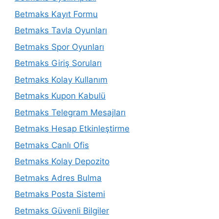
Betmaks Kayıt Formu
Betmaks Tavla Oyunları
Betmaks Spor Oyunları
Betmaks Giriş Soruları
Betmaks Kolay Kullanım
Betmaks Kupon Kabulü
Betmaks Telegram Mesajları
Betmaks Hesap Etkinleştirme
Betmaks Canlı Ofis
Betmaks Kolay Depozito
Betmaks Adres Bulma
Betmaks Posta Sistemi
Betmaks Güvenli Bilgiler