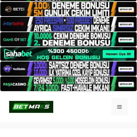
İçeriğe
atla
Menü