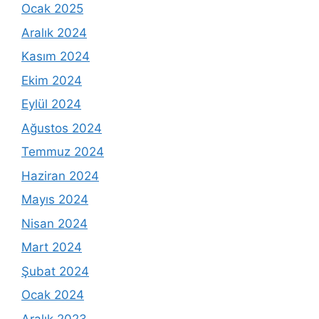
Ocak 2025
Aralık 2024
Kasım 2024
Ekim 2024
Eylül 2024
Ağustos 2024
Temmuz 2024
Haziran 2024
Mayıs 2024
Nisan 2024
Mart 2024
Şubat 2024
Ocak 2024
Aralık 2023