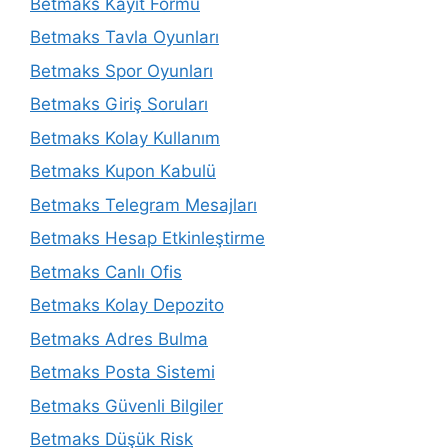
Betmaks Kayıt Formu
Betmaks Tavla Oyunları
Betmaks Spor Oyunları
Betmaks Giriş Soruları
Betmaks Kolay Kullanım
Betmaks Kupon Kabulü
Betmaks Telegram Mesajları
Betmaks Hesap Etkinleştirme
Betmaks Canlı Ofis
Betmaks Kolay Depozito
Betmaks Adres Bulma
Betmaks Posta Sistemi
Betmaks Güvenli Bilgiler
Betmaks Düşük Risk