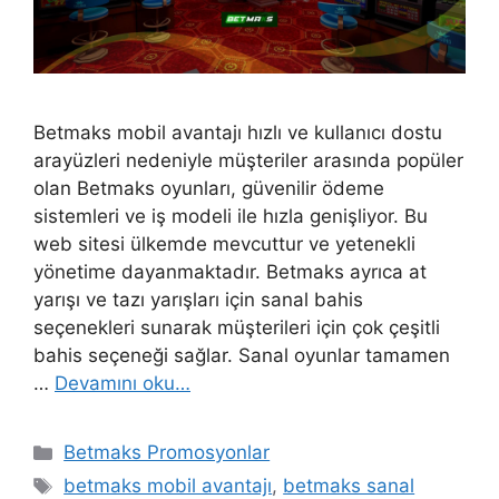
Betmaks mobil avantajı hızlı ve kullanıcı dostu
arayüzleri nedeniyle müşteriler arasında popüler
olan Betmaks oyunları, güvenilir ödeme
sistemleri ve iş modeli ile hızla genişliyor. Bu
web sitesi ülkemde mevcuttur ve yetenekli
yönetime dayanmaktadır. Betmaks ayrıca at
yarışı ve tazı yarışları için sanal bahis
seçenekleri sunarak müşterileri için çok çeşitli
bahis seçeneği sağlar. Sanal oyunlar tamamen
…
Devamını oku…
Kategoriler
Betmaks Promosyonlar
Etiketler
betmaks mobil avantajı
,
betmaks sanal