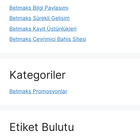
Betmaks Bilgi Paylaşımı
Betmaks Sürekli Gelişim
Betmaks Kayıt Üstünlükleri
Betmaks Çevrimiçi Bahis Sitesi
Kategoriler
Betmaks Promosyonlar
Etiket Bulutu