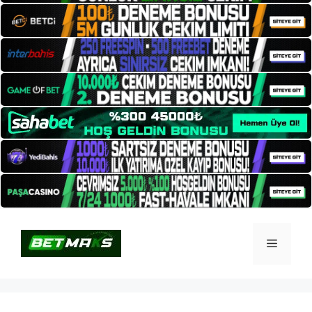
İçeriğe
atla
Menü