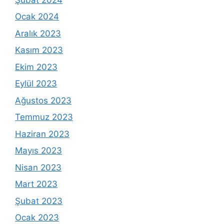
Ocak 2024
Aralık 2023
Kasım 2023
Ekim 2023
Eylül 2023
Ağustos 2023
Temmuz 2023
Haziran 2023
Mayıs 2023
Nisan 2023
Mart 2023
Şubat 2023
Ocak 2023