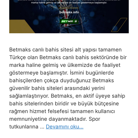
Betmaks canlı bahis sitesi alt yapısı tamamen
Türkçe olan Betmaks canlı bahis sektöründe bir
marka haline gelmiş ve ülkemizde de faaliyet
göstermeye başlamıştır. İsmini bugünlerde
bahisçilerden çokça duyduğunuz Betmaks
güvenilir bahis siteleri arasındaki yerini
sağlamlaştırıyor. Betmaks, en aktif üyeye sahip
bahis sitelerinden biridir ve büyük bütçesine
rağmen hizmet felsefesi tamamen kullanıcı
memnuniyetine dayanmaktadır. Spor
tutkunlarına …
Devamını oku…