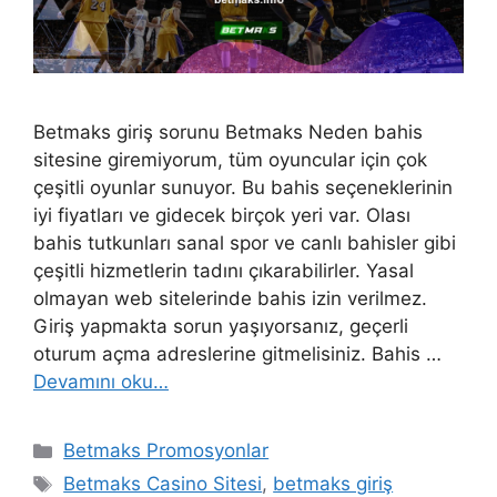
Betmaks giriş sorunu Betmaks Neden bahis
sitesine giremiyorum, tüm oyuncular için çok
çeşitli oyunlar sunuyor. Bu bahis seçeneklerinin
iyi fiyatları ve gidecek birçok yeri var. Olası
bahis tutkunları sanal spor ve canlı bahisler gibi
çeşitli hizmetlerin tadını çıkarabilirler. Yasal
olmayan web sitelerinde bahis izin verilmez.
Giriş yapmakta sorun yaşıyorsanız, geçerli
oturum açma adreslerine gitmelisiniz. Bahis …
Devamını oku…
Kategoriler
Betmaks Promosyonlar
Etiketler
Betmaks Casino Sitesi
,
betmaks giriş