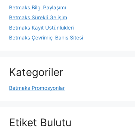
Betmaks Bilgi Paylaşımı
Betmaks Sürekli Gelişim
Betmaks Kayıt Üstünlükleri
Betmaks Çevrimiçi Bahis Sitesi
Kategoriler
Betmaks Promosyonlar
Etiket Bulutu