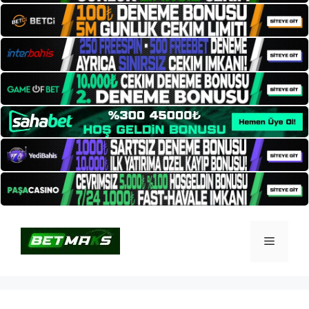
İçeriğe
atla
Menü