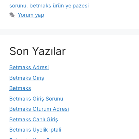
sorunu
,
betmaks ürün yelpazesi
Yorum yap
Son Yazılar
Betmaks Adresi
Betmaks Giriş
Betmaks
Betmaks Giriş Sorunu
Betmaks Oturum Adresi
Betmaks Canlı Giriş
Betmaks Üyelik İptali