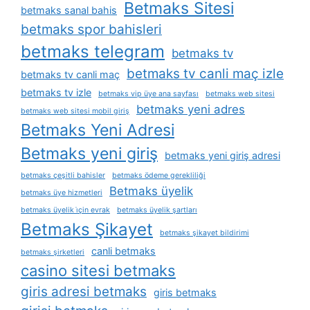
Betmaks Sitesi
betmaks sanal bahis
betmaks spor bahisleri
betmaks telegram
betmaks tv
betmaks tv canli maç izle
betmaks tv canli maç
betmaks tv izle
betmaks vip üye ana sayfası
betmaks web sitesi
betmaks yeni adres
betmaks web sitesi mobil giriş
Betmaks Yeni Adresi
Betmaks yeni giriş
betmaks yeni giriş adresi
betmaks çeşitli bahisler
betmaks ödeme gerekliliği
Betmaks üyelik
betmaks üye hizmetleri
betmaks üyelik i̇çin evrak
betmaks üyelik şartları
Betmaks Şikayet
betmaks şikayet bildirimi
canli betmaks
betmaks şirketleri
casino sitesi betmaks
giris adresi betmaks
giris betmaks