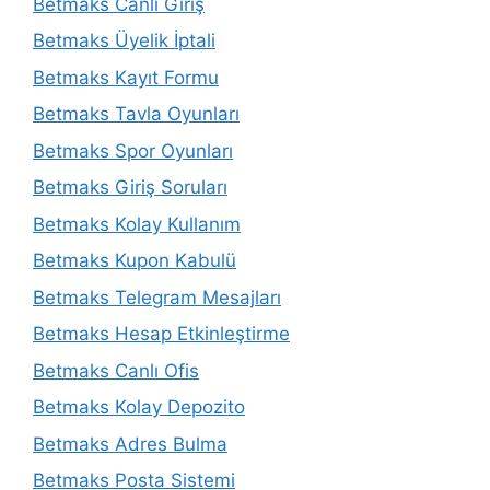
Betmaks Canlı Giriş
Betmaks Üyelik İptali
Betmaks Kayıt Formu
Betmaks Tavla Oyunları
Betmaks Spor Oyunları
Betmaks Giriş Soruları
Betmaks Kolay Kullanım
Betmaks Kupon Kabulü
Betmaks Telegram Mesajları
Betmaks Hesap Etkinleştirme
Betmaks Canlı Ofis
Betmaks Kolay Depozito
Betmaks Adres Bulma
Betmaks Posta Sistemi