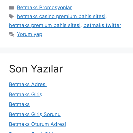
Kategoriler
Betmaks Promosyonlar
Etiketler
betmaks casino premium bahis sitesi
,
betmaks premium bahis sitesi
,
betmaks twitter
Yorum yap
Son Yazılar
Betmaks Adresi
Betmaks Giriş
Betmaks
Betmaks Giriş Sorunu
Betmaks Oturum Adresi