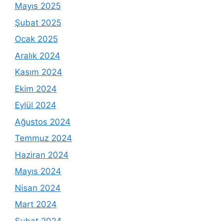
Mayıs 2025
Şubat 2025
Ocak 2025
Aralık 2024
Kasım 2024
Ekim 2024
Eylül 2024
Ağustos 2024
Temmuz 2024
Haziran 2024
Mayıs 2024
Nisan 2024
Mart 2024
Şubat 2024