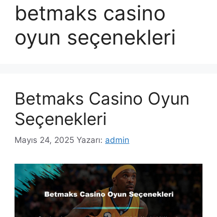
betmaks casino
oyun seçenekleri
Betmaks Casino Oyun
Seçenekleri
Mayıs 24, 2025
Yazarı:
admin