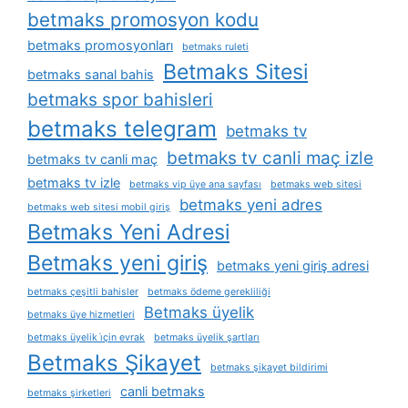
betmaks promosyon kodu
betmaks promosyonları
betmaks ruleti
Betmaks Sitesi
betmaks sanal bahis
betmaks spor bahisleri
betmaks telegram
betmaks tv
betmaks tv canli maç izle
betmaks tv canli maç
betmaks tv izle
betmaks vip üye ana sayfası
betmaks web sitesi
betmaks yeni adres
betmaks web sitesi mobil giriş
Betmaks Yeni Adresi
Betmaks yeni giriş
betmaks yeni giriş adresi
betmaks çeşitli bahisler
betmaks ödeme gerekliliği
Betmaks üyelik
betmaks üye hizmetleri
betmaks üyelik i̇çin evrak
betmaks üyelik şartları
Betmaks Şikayet
betmaks şikayet bildirimi
canli betmaks
betmaks şirketleri