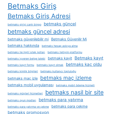
Betmaks Giriş
Betmaks Giriş Adresi
betmaks güncel
betmaks girişi canlı bingo
betmaks güncel adresi
betmaks güvenilebilir mi
Betmaks Güvenilir Mi
betmaks hakkında
betmaks hesap askıya alma
betmaks i̇le i̇lgili i̇stek notları
betmaks i̇letişim platformu
Betmaks kayıt
betmaks kayit
betmaks i̇şveren belge talebi
betmaks kaç oldu
betmaks kayıt formu
betmaks kayıt olmak
betmaks kimlik bilgileri
betmaks kullanıcı topluluğu
betmaks maç izleme
betmaks maç izle
betmaks mobil uygulaması
betmaks mobil ödeme hizmeti
betmaks nasil bir site
betmaks müşteri hizmetleri
betmaks para yatırma
betmaks oyun modları
betmaks para çekme
betmaks para yatırma ve çekme
betmaks promosyon