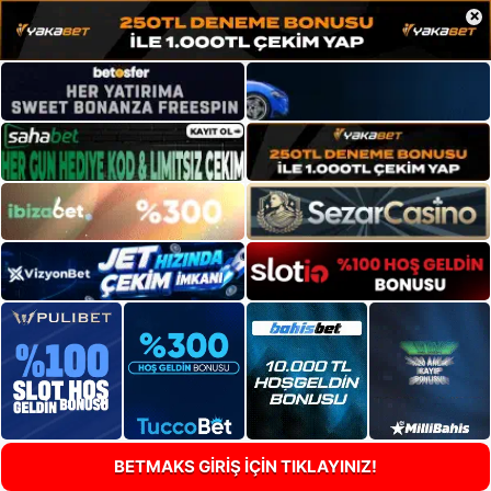
×
BETMAKS GİRİŞ İÇİN TIKLAYINIZ!