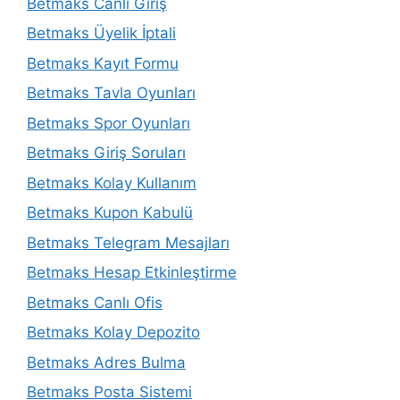
Betmaks Canlı Giriş
Betmaks Üyelik İptali
Betmaks Kayıt Formu
Betmaks Tavla Oyunları
Betmaks Spor Oyunları
Betmaks Giriş Soruları
Betmaks Kolay Kullanım
Betmaks Kupon Kabulü
Betmaks Telegram Mesajları
Betmaks Hesap Etkinleştirme
Betmaks Canlı Ofis
Betmaks Kolay Depozito
Betmaks Adres Bulma
Betmaks Posta Sistemi