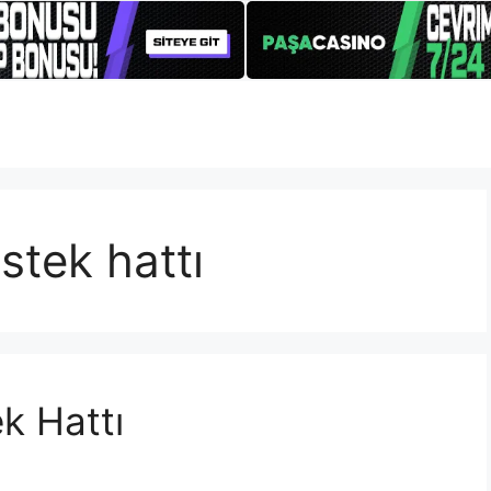
stek hattı
k Hattı