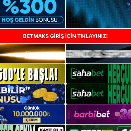
BETMAKS GİRİŞ İÇİN TIKLAYINIZ!