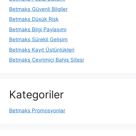
Betmaks Güvenli Bilgiler
Betmaks Düşük Risk
Betmaks Bilgi Paylaşımı
Betmaks Sürekli Gelişim
Betmaks Kayıt Üstünlükleri
Betmaks Çevrimiçi Bahis Sitesi
Kategoriler
Betmaks Promosyonlar