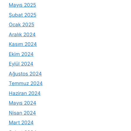
Mayıs 2025
Şubat 2025
Ocak 2025
Aralık 2024
Kasım 2024
Ekim 2024
Eylül 2024
Ağustos 2024
Temmuz 2024
Haziran 2024
Mayıs 2024
Nisan 2024
Mart 2024