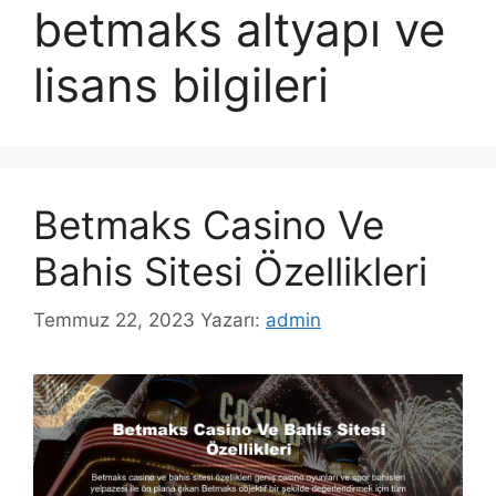
betmaks altyapı ve
lisans bilgileri
Betmaks Casino Ve
Bahis Sitesi Özellikleri
Temmuz 22, 2023
Yazarı:
admin