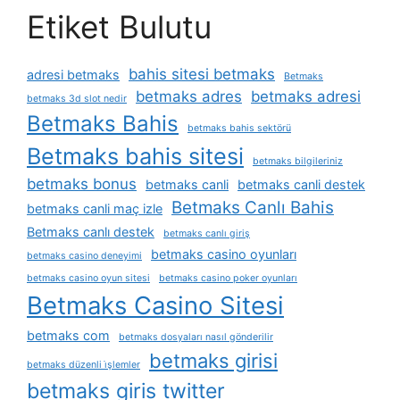
Etiket Bulutu
bahis sitesi betmaks
adresi betmaks
Betmaks
betmaks adres
betmaks adresi
betmaks 3d slot nedir
Betmaks Bahis
betmaks bahis sektörü
Betmaks bahis sitesi
betmaks bilgileriniz
betmaks bonus
betmaks canli
betmaks canli destek
Betmaks Canlı Bahis
betmaks canli maç izle
Betmaks canlı destek
betmaks canlı giriş
betmaks casino oyunları
betmaks casino deneyimi
betmaks casino oyun sitesi
betmaks casino poker oyunları
Betmaks Casino Sitesi
betmaks com
betmaks dosyaları nasıl gönderilir
betmaks girisi
betmaks düzenli i̇şlemler
betmaks giris twitter