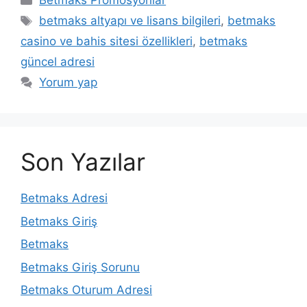
Betmaks Promosyonlar
Etiketler
betmaks altyapı ve lisans bilgileri
,
betmaks
casino ve bahis sitesi özellikleri
,
betmaks
güncel adresi
Yorum yap
Son Yazılar
Betmaks Adresi
Betmaks Giriş
Betmaks
Betmaks Giriş Sorunu
Betmaks Oturum Adresi