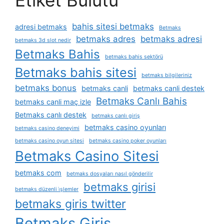
Etiket Bulutu
bahis sitesi betmaks
adresi betmaks
Betmaks
betmaks adres
betmaks adresi
betmaks 3d slot nedir
Betmaks Bahis
betmaks bahis sektörü
Betmaks bahis sitesi
betmaks bilgileriniz
betmaks bonus
betmaks canli
betmaks canli destek
Betmaks Canlı Bahis
betmaks canli maç izle
Betmaks canlı destek
betmaks canlı giriş
betmaks casino oyunları
betmaks casino deneyimi
betmaks casino oyun sitesi
betmaks casino poker oyunları
Betmaks Casino Sitesi
betmaks com
betmaks dosyaları nasıl gönderilir
betmaks girisi
betmaks düzenli i̇şlemler
betmaks giris twitter
Betmaks Giriş