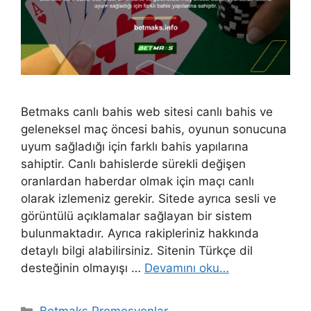
Betmaks canlı bahis web sitesi canlı bahis ve
geleneksel maç öncesi bahis, oyunun sonucuna
uyum sağladığı için farklı bahis yapılarına
sahiptir. Canlı bahislerde sürekli değişen
oranlardan haberdar olmak için maçı canlı
olarak izlemeniz gerekir. Sitede ayrıca sesli ve
görüntülü açıklamalar sağlayan bir sistem
bulunmaktadır. Ayrıca rakipleriniz hakkında
detaylı bilgi alabilirsiniz. Sitenin Türkçe dil
desteğinin olmayışı …
Devamını oku…
Kategoriler