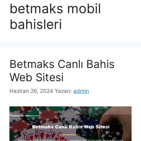
betmaks mobil
bahisleri
Betmaks Canlı Bahis
Web Sitesi
Haziran 26, 2024
Yazarı:
admin