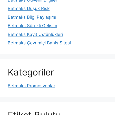
Betmaks Düşük Risk
Betmaks Bilgi Paylaşımı
Betmaks Sürekli Gelişim
Betmaks Kayıt Üstünlükleri
Betmaks Çevrimiçi Bahis Sitesi
Kategoriler
Betmaks Promosyonlar