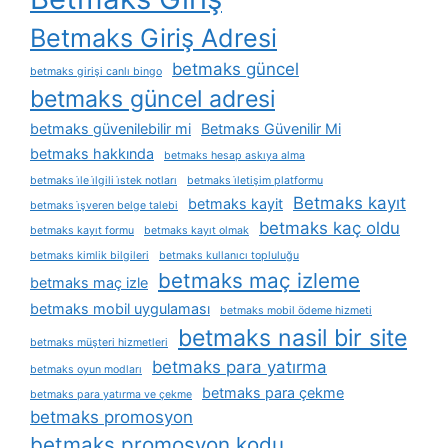
Betmaks Giriş Adresi
betmaks güncel
betmaks girişi canlı bingo
betmaks güncel adresi
betmaks güvenilebilir mi
Betmaks Güvenilir Mi
betmaks hakkında
betmaks hesap askıya alma
betmaks i̇le i̇lgili i̇stek notları
betmaks i̇letişim platformu
Betmaks kayıt
betmaks kayit
betmaks i̇şveren belge talebi
betmaks kaç oldu
betmaks kayıt formu
betmaks kayıt olmak
betmaks kimlik bilgileri
betmaks kullanıcı topluluğu
betmaks maç izleme
betmaks maç izle
betmaks mobil uygulaması
betmaks mobil ödeme hizmeti
betmaks nasil bir site
betmaks müşteri hizmetleri
betmaks para yatırma
betmaks oyun modları
betmaks para çekme
betmaks para yatırma ve çekme
betmaks promosyon
betmaks promosyon kodu