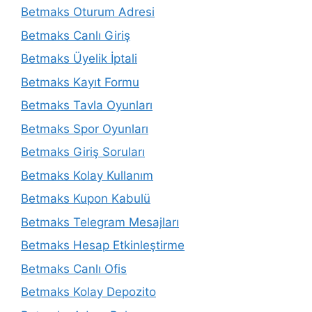
Betmaks Oturum Adresi
Betmaks Canlı Giriş
Betmaks Üyelik İptali
Betmaks Kayıt Formu
Betmaks Tavla Oyunları
Betmaks Spor Oyunları
Betmaks Giriş Soruları
Betmaks Kolay Kullanım
Betmaks Kupon Kabulü
Betmaks Telegram Mesajları
Betmaks Hesap Etkinleştirme
Betmaks Canlı Ofis
Betmaks Kolay Depozito