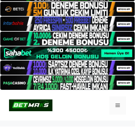
İçeriğe
atla
Menü