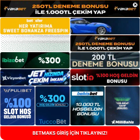
×
BETMAKS GİRİŞ İÇİN TIKLAYINIZ!