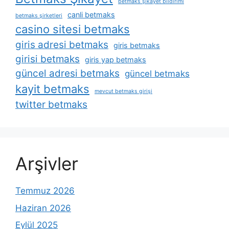
betmaks şikayet bildirimi
canli betmaks
betmaks şirketleri
casino sitesi betmaks
giris adresi betmaks
giris betmaks
girisi betmaks
giris yap betmaks
güncel adresi betmaks
güncel betmaks
kayit betmaks
mevcut betmaks girişi
twitter betmaks
Arşivler
Temmuz 2026
Haziran 2026
Eylül 2025