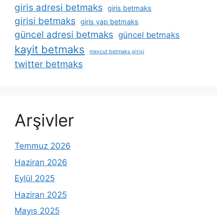
giris adresi betmaks
giris betmaks
girisi betmaks
giris yap betmaks
güncel adresi betmaks
güncel betmaks
kayit betmaks
mevcut betmaks girişi
twitter betmaks
Arşivler
Temmuz 2026
Haziran 2026
Eylül 2025
Haziran 2025
Mayıs 2025