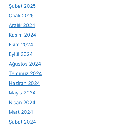
Şubat 2025
Ocak 2025
Aralık 2024
Kasım 2024
Ekim 2024
Eylül 2024
Ağustos 2024
Temmuz 2024
Haziran 2024
Mayıs 2024
Nisan 2024
Mart 2024
Şubat 2024