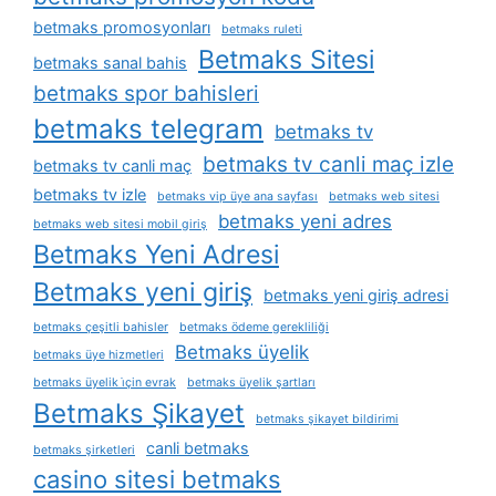
betmaks promosyonları
betmaks ruleti
Betmaks Sitesi
betmaks sanal bahis
betmaks spor bahisleri
betmaks telegram
betmaks tv
betmaks tv canli maç izle
betmaks tv canli maç
betmaks tv izle
betmaks vip üye ana sayfası
betmaks web sitesi
betmaks yeni adres
betmaks web sitesi mobil giriş
Betmaks Yeni Adresi
Betmaks yeni giriş
betmaks yeni giriş adresi
betmaks çeşitli bahisler
betmaks ödeme gerekliliği
Betmaks üyelik
betmaks üye hizmetleri
betmaks üyelik i̇çin evrak
betmaks üyelik şartları
Betmaks Şikayet
betmaks şikayet bildirimi
canli betmaks
betmaks şirketleri
casino sitesi betmaks