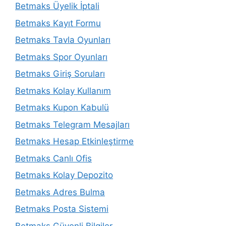
Betmaks Üyelik İptali
Betmaks Kayıt Formu
Betmaks Tavla Oyunları
Betmaks Spor Oyunları
Betmaks Giriş Soruları
Betmaks Kolay Kullanım
Betmaks Kupon Kabulü
Betmaks Telegram Mesajları
Betmaks Hesap Etkinleştirme
Betmaks Canlı Ofis
Betmaks Kolay Depozito
Betmaks Adres Bulma
Betmaks Posta Sistemi
Betmaks Güvenli Bilgiler