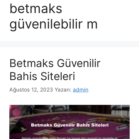
betmaks
güvenilebilir m
Betmaks Güvenilir
Bahis Siteleri
Ağustos 12, 2023
Yazarı:
admin