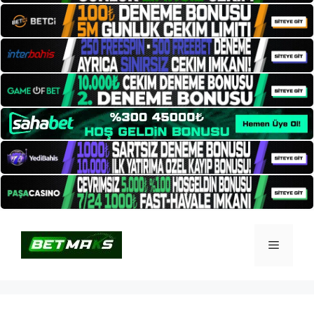
İçeriğe
atla
Menü