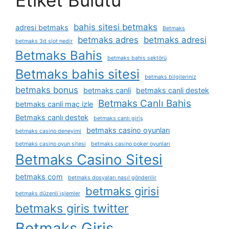
Etiket Bulutu
bahis sitesi betmaks
adresi betmaks
Betmaks
betmaks adres
betmaks adresi
betmaks 3d slot nedir
Betmaks Bahis
betmaks bahis sektörü
Betmaks bahis sitesi
betmaks bilgileriniz
betmaks bonus
betmaks canli
betmaks canli destek
Betmaks Canlı Bahis
betmaks canli maç izle
Betmaks canlı destek
betmaks canlı giriş
betmaks casino oyunları
betmaks casino deneyimi
betmaks casino oyun sitesi
betmaks casino poker oyunları
Betmaks Casino Sitesi
betmaks com
betmaks dosyaları nasıl gönderilir
betmaks girisi
betmaks düzenli i̇şlemler
betmaks giris twitter
Betmaks Giriş