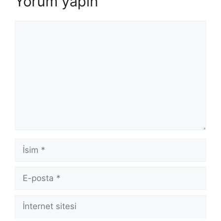
Yorum yapın
Yorum
İsim
E-
posta
İnternet
sitesi