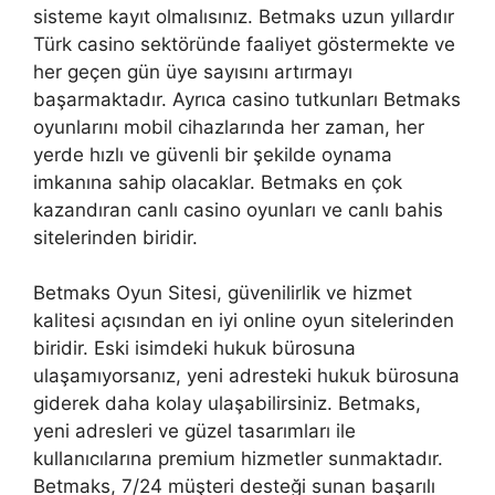
sisteme kayıt olmalısınız. Betmaks uzun yıllardır
Türk casino sektöründe faaliyet göstermekte ve
her geçen gün üye sayısını artırmayı
başarmaktadır. Ayrıca casino tutkunları Betmaks
oyunlarını mobil cihazlarında her zaman, her
yerde hızlı ve güvenli bir şekilde oynama
imkanına sahip olacaklar. Betmaks en çok
kazandıran canlı casino oyunları ve canlı bahis
sitelerinden biridir.
Betmaks Oyun Sitesi, güvenilirlik ve hizmet
kalitesi açısından en iyi online oyun sitelerinden
biridir. Eski isimdeki hukuk bürosuna
ulaşamıyorsanız, yeni adresteki hukuk bürosuna
giderek daha kolay ulaşabilirsiniz. Betmaks,
yeni adresleri ve güzel tasarımları ile
kullanıcılarına premium hizmetler sunmaktadır.
Betmaks, 7/24 müşteri desteği sunan başarılı