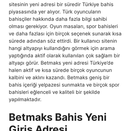
sitesinin yeni adresi bir süredir Türkiye bahis
piyasasında yer alıyor. Türk oyuncuların
bahisçiler hakkında daha fazla bilgi sahibi
olması gerekiyor. Oyun masaları, spor bahisleri
ve daha fazlası için birçok seçenek sunarak kısa
sürede adından söz ettirdi. Bir kullanıcı sitenin
hangi altyapıyı kullandığını görmek için arama
yaptığında aktif olarak kullanılan çok sağlam bir
altyapı görür. Betmaks yeni adresi Türkiye’de
halen aktif ve kısa sürede birçok oyuncunun
kalbini ve aklını kazandı. Betmaks geniş bir
bahis içeriği yelpazesi sunmakta ve birçok spor
bahisleri eğlenceli ve kaliteli bir şekilde
yapılmaktadır.
Betmaks Bahis Yeni
Giriş Adresi