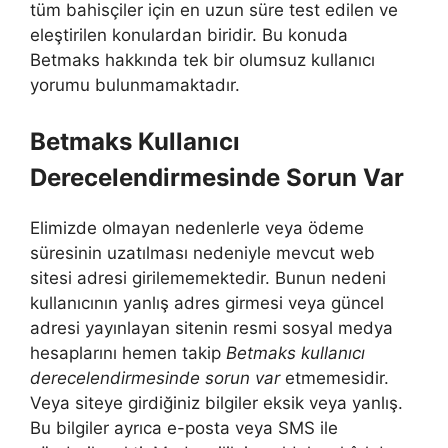
tüm bahisçiler için en uzun süre test edilen ve
eleştirilen konulardan biridir. Bu konuda
Betmaks hakkında tek bir olumsuz kullanıcı
yorumu bulunmamaktadır.
Betmaks Kullanıcı
Derecelendirmesinde Sorun Var
Elimizde olmayan nedenlerle veya ödeme
süresinin uzatılması nedeniyle mevcut web
sitesi adresi girilememektedir. Bunun nedeni
kullanıcının yanlış adres girmesi veya güncel
adresi yayınlayan sitenin resmi sosyal medya
hesaplarını hemen takip
Betmaks kullanıcı
derecelendirmesinde sorun var
etmemesidir.
Veya siteye girdiğiniz bilgiler eksik veya yanlış.
Bu bilgiler ayrıca e-posta veya SMS ile