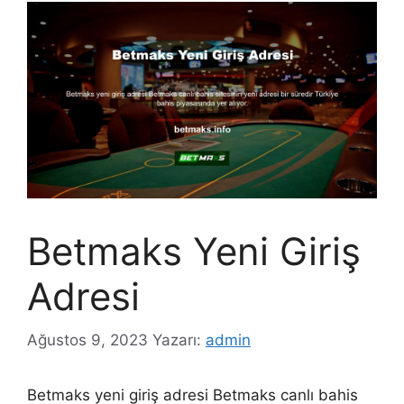
Betmaks Yeni Giriş
Adresi
Ağustos 9, 2023
Yazarı:
admin
Betmaks yeni giriş adresi Betmaks canlı bahis