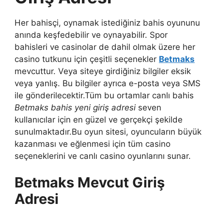
Her bahisçi, oynamak istediğiniz bahis oyununu
anında keşfedebilir ve oynayabilir. Spor
bahisleri ve casinolar de dahil olmak üzere her
casino tutkunu için çeşitli seçenekler
Betmaks
mevcuttur. Veya siteye girdiğiniz bilgiler eksik
veya yanlış. Bu bilgiler ayrıca e-posta veya SMS
ile gönderilecektir.Tüm bu ortamlar canlı bahis
Betmaks bahis yeni giriş adresi
seven
kullanıcılar için en güzel ve gerçekçi şekilde
sunulmaktadır.Bu oyun sitesi, oyuncuların büyük
kazanması ve eğlenmesi için tüm casino
seçeneklerini ve canlı casino oyunlarını sunar.
Betmaks Mevcut Giriş
Adresi