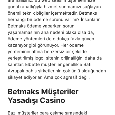
aramalısınız. Bu web sitesi müşterilerimize
gönül rahatlığıyla hizmet sunmamızı sağlayan
önemli teknik bilgiler içermektedir. Betmaks
herhangi bir ödeme sorunu var mı? İnsanların
Betmaks ödeme yaparken sorun
yaşamamasının ana nedeni plaka olsa da,
ödeme yöntemleri de oldukça fazla güven
kazanıyor gibi görünüyor. Her ödeme
yönteminin altına benzersiz bir şekilde
yerleştirilmiş logo, sitenin orijinalliğini daha da
kanıtlar. Elbette müşteriler genellikle Batı
Avrupalı ​​bahis şirketlerinin çok ünlü olduğundan
şikayet ediyorlar. Ama çok agresif değil.
Betmaks Müşteriler
Yasadışı Casino
Bazı müşteriler para çekme sırasındaki