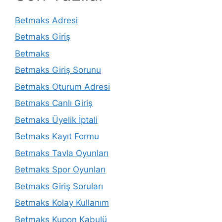
Betmaks Adresi
Betmaks Giriş
Betmaks
Betmaks Giriş Sorunu
Betmaks Oturum Adresi
Betmaks Canlı Giriş
Betmaks Üyelik İptali
Betmaks Kayıt Formu
Betmaks Tavla Oyunları
Betmaks Spor Oyunları
Betmaks Giriş Soruları
Betmaks Kolay Kullanım
Betmaks Kupon Kabulü