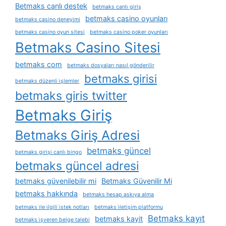
Betmaks canlı destek
betmaks canlı giriş
betmaks casino oyunları
betmaks casino deneyimi
betmaks casino oyun sitesi
betmaks casino poker oyunları
Betmaks Casino Sitesi
betmaks com
betmaks dosyaları nasıl gönderilir
betmaks girisi
betmaks düzenli i̇şlemler
betmaks giris twitter
Betmaks Giriş
Betmaks Giriş Adresi
betmaks güncel
betmaks girişi canlı bingo
betmaks güncel adresi
betmaks güvenilebilir mi
Betmaks Güvenilir Mi
betmaks hakkında
betmaks hesap askıya alma
betmaks i̇le i̇lgili i̇stek notları
betmaks i̇letişim platformu
Betmaks kayıt
betmaks kayit
betmaks i̇şveren belge talebi