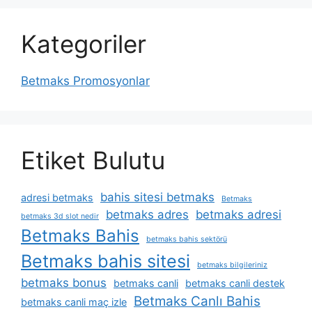
Kategoriler
Betmaks Promosyonlar
Etiket Bulutu
bahis sitesi betmaks
adresi betmaks
Betmaks
betmaks adres
betmaks adresi
betmaks 3d slot nedir
Betmaks Bahis
betmaks bahis sektörü
Betmaks bahis sitesi
betmaks bilgileriniz
betmaks bonus
betmaks canli
betmaks canli destek
Betmaks Canlı Bahis
betmaks canli maç izle