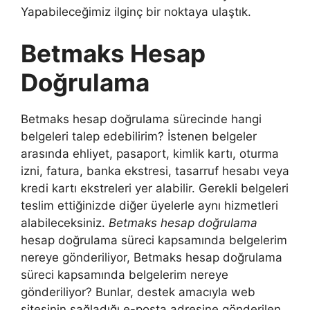
Yapabileceğimiz ilginç bir noktaya ulaştık.
Betmaks Hesap
Doğrulama
Betmaks hesap doğrulama sürecinde hangi
belgeleri talep edebilirim? İstenen belgeler
arasında ehliyet, pasaport, kimlik kartı, oturma
izni, fatura, banka ekstresi, tasarruf hesabı veya
kredi kartı ekstreleri yer alabilir. Gerekli belgeleri
teslim ettiğinizde diğer üyelerle aynı hizmetleri
alabileceksiniz.
Betmaks hesap doğrulama
hesap doğrulama süreci kapsamında belgelerim
nereye gönderiliyor, Betmaks hesap doğrulama
süreci kapsamında belgelerim nereye
gönderiliyor? Bunlar, destek amacıyla web
sitesinin sağladığı e-posta adresine gönderilen