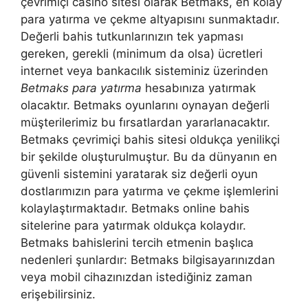
çevrimiçi casino sitesi olarak Betmaks, en kolay
para yatırma ve çekme altyapısını sunmaktadır.
Değerli bahis tutkunlarınızın tek yapması
gereken, gerekli (minimum da olsa) ücretleri
internet veya bankacılık sisteminiz üzerinden
Betmaks para yatırma
hesabınıza yatırmak
olacaktır. Betmaks oyunlarını oynayan değerli
müşterilerimiz bu fırsatlardan yararlanacaktır.
Betmaks çevrimiçi bahis sitesi oldukça yenilikçi
bir şekilde oluşturulmuştur. Bu da dünyanın en
güvenli sistemini yaratarak siz değerli oyun
dostlarımızın para yatırma ve çekme işlemlerini
kolaylaştırmaktadır. Betmaks online bahis
sitelerine para yatırmak oldukça kolaydır.
Betmaks bahislerini tercih etmenin başlıca
nedenleri şunlardır: Betmaks bilgisayarınızdan
veya mobil cihazınızdan istediğiniz zaman
erişebilirsiniz.