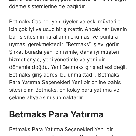
ödeme sistemlerine de bağlıdır.
Betmaks Casino, yeni üyeler ve eski müşteriler
için çok iyi ve ucuz bir şirkettir. Ancak her üyenin
bahis sitesinin kurallarını okuması ve bunlara
uyması gerekmektedir. “Betmaks” işlevi görür.
Şirket burada yeni bir isimle, daha iyi müşteri
hizmetleriyle, yeni yönetimle ve yeni bir
dönemle doğdu. Yani Betmaks giriş adresi değil,
Betmaks giriş adresi bulunmaktadır. Betmaks
Para Yatırma Seçenekleri Yeni bir online bahis
sitesi olan Betmaks, en kolay para yatırma ve
çekme altyapısını sunmaktadır.
Betmaks Para Yatırma
Betmaks Para Yatırma Seçenekleri Yeni bir