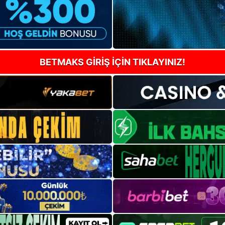
BETMAKS GİRİŞ İÇİN TIKLAYINIZ!