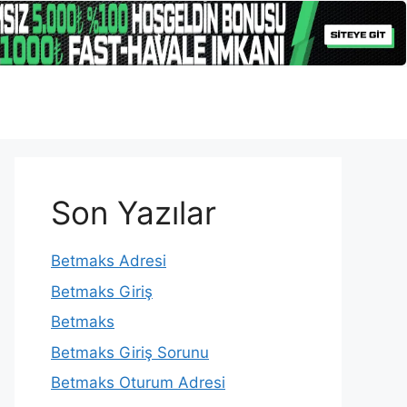
Son Yazılar
Betmaks Adresi
Betmaks Giriş
Betmaks
Betmaks Giriş Sorunu
Betmaks Oturum Adresi