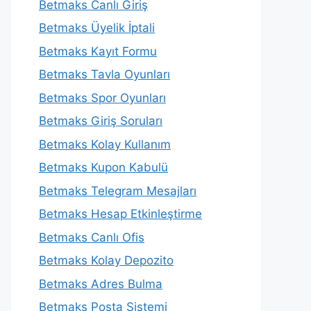
Betmaks Canlı Giriş
Betmaks Üyelik İptali
Betmaks Kayıt Formu
Betmaks Tavla Oyunları
Betmaks Spor Oyunları
Betmaks Giriş Soruları
Betmaks Kolay Kullanım
Betmaks Kupon Kabulü
Betmaks Telegram Mesajları
Betmaks Hesap Etkinleştirme
Betmaks Canlı Ofis
Betmaks Kolay Depozito
Betmaks Adres Bulma
Betmaks Posta Sistemi