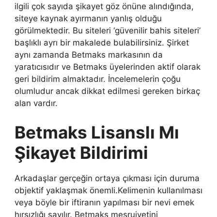
ilgili çok sayıda şikayet göz önüne alındığında,
siteye kaynak ayırmanın yanlış olduğu
görülmektedir. Bu siteleri ‘güvenilir bahis siteleri’
başlıklı ayrı bir makalede bulabilirsiniz. Şirket
aynı zamanda Betmaks markasının da
yaratıcısıdır ve Betmaks üyelerinden aktif olarak
geri bildirim almaktadır. İncelemelerin çoğu
olumludur ancak dikkat edilmesi gereken birkaç
alan vardır.
Betmaks Lisanslı Mı
Şikayet Bildirimi
Arkadaşlar gerçeğin ortaya çıkması için duruma
objektif yaklaşmak önemli.Kelimenin kullanılması
veya böyle bir iftiranın yapılması bir nevi emek
hırsızlığı sayılır. Betmaks meşruiyetini