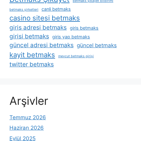
betmaks şikayet bildirimi
canli betmaks
betmaks şirketleri
casino sitesi betmaks
giris adresi betmaks
giris betmaks
girisi betmaks
giris yap betmaks
güncel adresi betmaks
güncel betmaks
kayit betmaks
mevcut betmaks girişi
twitter betmaks
Arşivler
Temmuz 2026
Haziran 2026
Eylül 2025