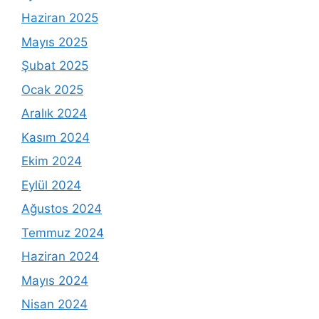
Haziran 2025
Mayıs 2025
Şubat 2025
Ocak 2025
Aralık 2024
Kasım 2024
Ekim 2024
Eylül 2024
Ağustos 2024
Temmuz 2024
Haziran 2024
Mayıs 2024
Nisan 2024