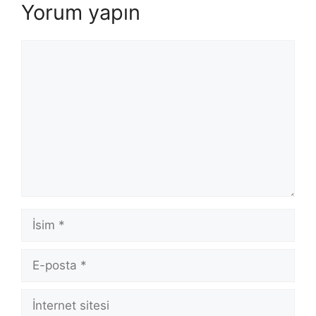
Yorum yapın
Yorum
İsim
E-
posta
İnternet
sitesi