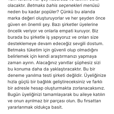
olacaktır.
Betmaks bahis seçenekleri menüsü
neden bu kadar popüler? Çünkü bu alanda
marka değeri oluşturuyorlar ve her şeyden önce
güven en önemli şey. Bazı şirketler üyelerine
öncelik veriyor ve onlarla empati kuruyor. Biz
burada bu şirketle iş yapıyoruz ve onları size
desteklemeye devam edeceğiz sevgili dostum.
Betmaks tüketim için güvenli olup olmadığını
belirlemek için kendi araştırmanızı yapmaya
zaman ayırın. Alacağınız yanıtlar şüphesiz sizi
bu konuma daha da yaklaştıracaktır. Bu bir
deneme yanılma testi şirketi değildir. Üyeliğinize
hızla güçlü bir bağlılık geliştireceksiniz ve farklı
bir adresle hesap oluşturmakta zorlanacaksınız.
Bugün üyeliğinizi tamamlayarak bu aileye katılın
ve onun ayrılmaz bir parçası olun. Bu fırsattan
yararlanmak oldukça basit.