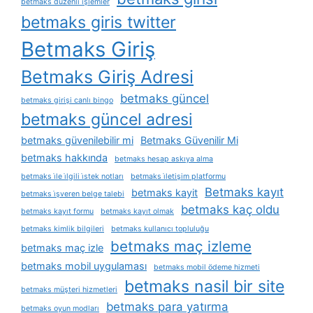
betmaks düzenli i̇şlemler
betmaks giris twitter
Betmaks Giriş
Betmaks Giriş Adresi
betmaks güncel
betmaks girişi canlı bingo
betmaks güncel adresi
betmaks güvenilebilir mi
Betmaks Güvenilir Mi
betmaks hakkında
betmaks hesap askıya alma
betmaks i̇le i̇lgili i̇stek notları
betmaks i̇letişim platformu
Betmaks kayıt
betmaks kayit
betmaks i̇şveren belge talebi
betmaks kaç oldu
betmaks kayıt formu
betmaks kayıt olmak
betmaks kimlik bilgileri
betmaks kullanıcı topluluğu
betmaks maç izleme
betmaks maç izle
betmaks mobil uygulaması
betmaks mobil ödeme hizmeti
betmaks nasil bir site
betmaks müşteri hizmetleri
betmaks para yatırma
betmaks oyun modları