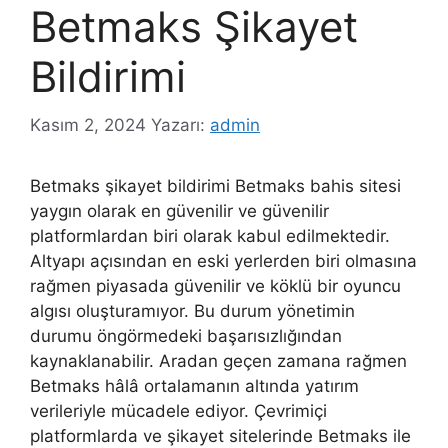
Betmaks Şikayet
Bildirimi
Kasım 2, 2024
Yazarı:
admin
Betmaks şikayet bildirimi Betmaks bahis sitesi
yaygın olarak en güvenilir ve güvenilir
platformlardan biri olarak kabul edilmektedir.
Altyapı açısından en eski yerlerden biri olmasına
rağmen piyasada güvenilir ve köklü bir oyuncu
algısı oluşturamıyor. Bu durum yönetimin
durumu öngörmedeki başarısızlığından
kaynaklanabilir. Aradan geçen zamana rağmen
Betmaks hâlâ ortalamanın altında yatırım
verileriyle mücadele ediyor. Çevrimiçi
platformlarda ve şikayet sitelerinde Betmaks ile