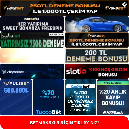
×
BETMAKS GİRİŞ İÇİN TIKLAYINIZ!