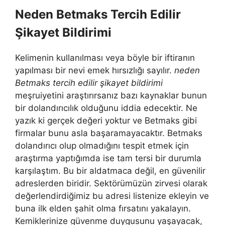
Neden Betmaks Tercih Edilir
Şikayet Bildirimi
Kelimenin kullanılması veya böyle bir iftiranın
yapılması bir nevi emek hırsızlığı sayılır.
neden
Betmaks tercih edilir şikayet bildirimi
meşruiyetini araştırırsanız bazı kaynaklar bunun
bir dolandırıcılık olduğunu iddia edecektir. Ne
yazık ki gerçek değeri yoktur ve Betmaks gibi
firmalar bunu asla başaramayacaktır. Betmaks
dolandırıcı olup olmadığını tespit etmek için
araştırma yaptığımda ise tam tersi bir durumla
karşılaştım. Bu bir aldatmaca değil, en güvenilir
adreslerden biridir. Sektörümüzün zirvesi olarak
değerlendirdiğimiz bu adresi listenize ekleyin ve
buna ilk elden şahit olma fırsatını yakalayın.
Kemiklerinize güvenme duygusunu yaşayacak,