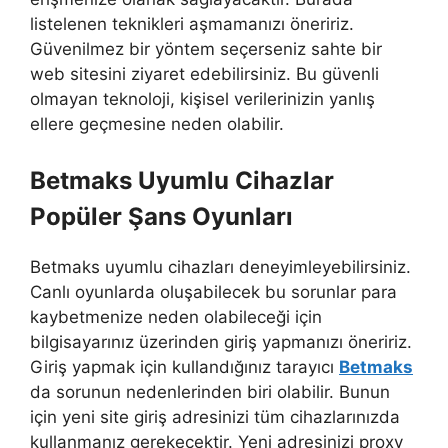
listelenen teknikleri aşmamanızı öneririz.
Güvenilmez bir yöntem seçerseniz sahte bir
web sitesini ziyaret edebilirsiniz. Bu güvenli
olmayan teknoloji, kişisel verilerinizin yanlış
ellere geçmesine neden olabilir.
Betmaks Uyumlu Cihazlar
Popüler Şans Oyunları
Betmaks uyumlu cihazları deneyimleyebilirsiniz.
Canlı oyunlarda oluşabilecek bu sorunlar para
kaybetmenize neden olabileceği için
bilgisayarınız üzerinden giriş yapmanızı öneririz.
Giriş yapmak için kullandığınız tarayıcı
Betmaks
da sorunun nedenlerinden biri olabilir. Bunun
için yeni site giriş adresinizi tüm cihazlarınızda
kullanmanız gerekecektir. Yeni adresinizi proxy