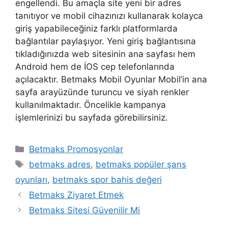
engellendi. Bu amaçla site yeni bir adres
tanıtıyor ve mobil cihazınızı kullanarak kolayca
giriş yapabileceğiniz farklı platformlarda
bağlantılar paylaşıyor. Yeni giriş bağlantısına
tıkladığınızda web sitesinin ana sayfası hem
Android hem de İOS cep telefonlarında
açılacaktır. Betmaks Mobil Oyunlar Mobil’in ana
sayfa arayüzünde turuncu ve siyah renkler
kullanılmaktadır. Öncelikle kampanya
işlemlerinizi bu sayfada görebilirsiniz.
Kategoriler
Betmaks Promosyonlar
Etiketler
betmaks adres
,
betmaks popüler şans
oyunları
,
betmaks spor bahis değeri
Betmaks Ziyaret Etmek
Betmaks Sitesi Güvenilir Mi