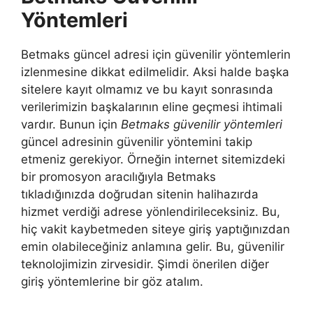
Yöntemleri
Betmaks güncel adresi için güvenilir yöntemlerin
izlenmesine dikkat edilmelidir. Aksi halde başka
sitelere kayıt olmamız ve bu kayıt sonrasında
verilerimizin başkalarının eline geçmesi ihtimali
vardır. Bunun için
Betmaks güvenilir yöntemleri
güncel adresinin güvenilir yöntemini takip
etmeniz gerekiyor. Örneğin internet sitemizdeki
bir promosyon aracılığıyla Betmaks
tıkladığınızda doğrudan sitenin halihazırda
hizmet verdiği adrese yönlendirileceksiniz. Bu,
hiç vakit kaybetmeden siteye giriş yaptığınızdan
emin olabileceğiniz anlamına gelir. Bu, güvenilir
teknolojimizin zirvesidir. Şimdi önerilen diğer
giriş yöntemlerine bir göz atalım.