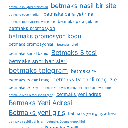
betmaks nasil bir site
betmaks müşteri hizmetleri
betmaks para yatırma
betmaks oyun modları
betmaks para çekme
betmaks para yatırma ve çekme
betmaks promosyon
betmaks promosyon kodu
betmaks promosyonları
betmaks ruleti
Betmaks Sitesi
betmaks sanal bahis
betmaks spor bahisleri
betmaks telegram
betmaks tv
betmaks tv canli maç izle
betmaks tv canli maç
betmaks tv izle
betmaks vip üye ana sayfası
betmaks web sitesi
betmaks yeni adres
betmaks web sitesi mobil giriş
Betmaks Yeni Adresi
Betmaks yeni giriş
betmaks yeni giriş adresi
betmaks çeşitli bahisler
betmaks ödeme gerekliliği