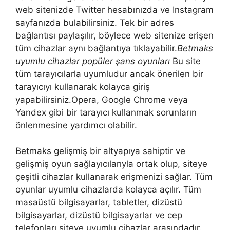
web sitenizde Twitter hesabınızda ve Instagram
sayfanızda bulabilirsiniz. Tek bir adres
bağlantısı paylaşılır, böylece web sitenize erişen
tüm cihazlar aynı bağlantıya tıklayabilir.
Betmaks
uyumlu cihazlar popüler şans oyunları
Bu site
tüm tarayıcılarla uyumludur ancak önerilen bir
tarayıcıyı kullanarak kolayca giriş
yapabilirsiniz.Opera, Google Chrome veya
Yandex gibi bir tarayıcı kullanmak sorunların
önlenmesine yardımcı olabilir.
Betmaks gelişmiş bir altyapıya sahiptir ve
gelişmiş oyun sağlayıcılarıyla ortak olup, siteye
çeşitli cihazlar kullanarak erişmenizi sağlar. Tüm
oyunlar uyumlu cihazlarda kolayca açılır. Tüm
masaüstü bilgisayarlar, tabletler, dizüstü
bilgisayarlar, dizüstü bilgisayarlar ve cep
telefonları siteye uyumlu cihazlar arasındadır.