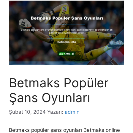
Betmaks Popüler
Şans Oyunları
Şubat 10, 2024
Yazarı:
admin
Betmaks popüler şans oyunları Betmaks online