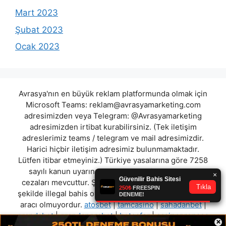
Mart 2023
Şubat 2023
Ocak 2023
Avrasya'nın en büyük reklam platformunda olmak için
Microsoft Teams:
reklam@avrasyamarketing.com
adresimizden veya Telegram: @Avrasyamarketing
adresimizden irtibat kurabilirsiniz. (Tek iletişim
adreslerimiz teams / telegram ve mail adresimizdir.
Harici hiçbir iletişim adresimiz bulunmamaktadır.
Lütfen itibar etmeyiniz.) Türkiye yasalarına göre 7258
sayılı kanun uyarınca yasa dışı bahis oynamanın
cezaları mevcuttur. Şu an bulunduğunuz site hiç bir
şekilde illegal bahis oyunları oynatmıyor ve oynamaya
aracı olmuyordur.
atosbet
|
tamcasino
|
sahadanbet
|
grandsbet
|
grandoperabet
|
betosfer
|
casinoprenses
×