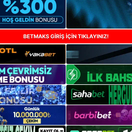
BETMAKS GİRİŞ İÇİN TIKLAYINIZ!