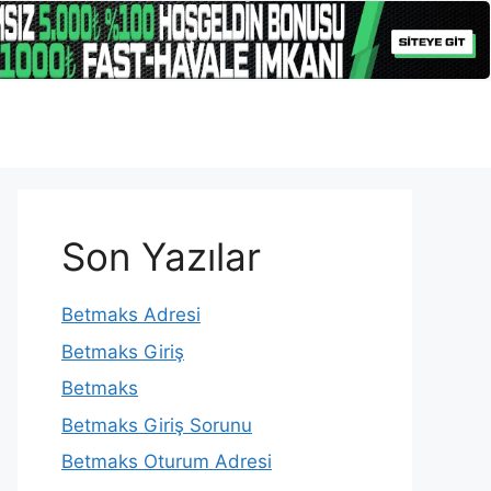
Son Yazılar
Betmaks Adresi
Betmaks Giriş
Betmaks
Betmaks Giriş Sorunu
Betmaks Oturum Adresi