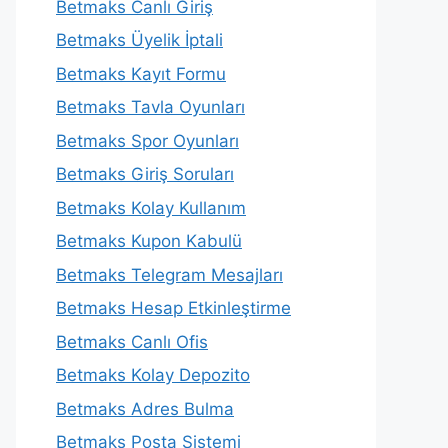
Betmaks Canlı Giriş
Betmaks Üyelik İptali
Betmaks Kayıt Formu
Betmaks Tavla Oyunları
Betmaks Spor Oyunları
Betmaks Giriş Soruları
Betmaks Kolay Kullanım
Betmaks Kupon Kabulü
Betmaks Telegram Mesajları
Betmaks Hesap Etkinleştirme
Betmaks Canlı Ofis
Betmaks Kolay Depozito
Betmaks Adres Bulma
Betmaks Posta Sistemi