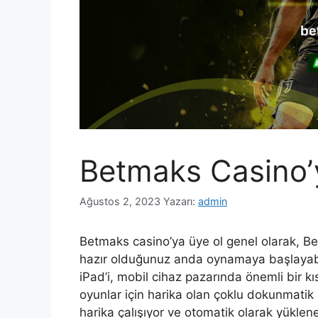
Betmaks Casino’
Ağustos 2, 2023
Yazarı:
admin
Betmaks casino’ya üye ol genel olarak, B
hazır olduğunuz anda oynamaya başlayabil
iPad’i, mobil cihaz pazarında önemli bir k
oyunlar için harika olan çoklu dokunmatik
harika çalışıyor ve otomatik olarak yükle