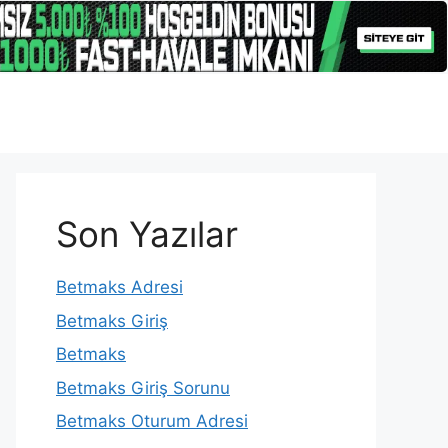
Son Yazılar
Betmaks Adresi
Betmaks Giriş
Betmaks
Betmaks Giriş Sorunu
Betmaks Oturum Adresi