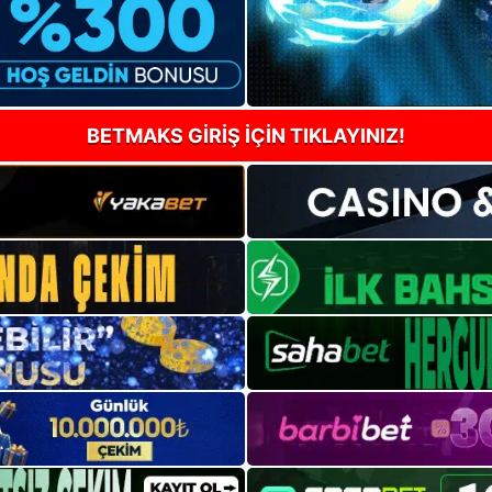
BETMAKS GİRİŞ İÇİN TIKLAYINIZ!