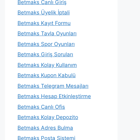
Betmaks Canlı Giriş
Betmaks Üyelik İptali
Betmaks Kayıt Formu
Betmaks Tavla Oyunları
Betmaks Spor Oyunları
Betmaks Giriş Soruları
Betmaks Kolay Kullanım
Betmaks Kupon Kabulü
Betmaks Telegram Mesajları
Betmaks Hesap Etkinleştirme
Betmaks Canlı Ofis
Betmaks Kolay Depozito
Betmaks Adres Bulma
Betmaks Posta Sistemi