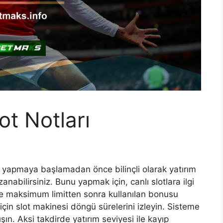
ot Notları
s yapmaya başlamadan önce bilinçli olarak yatırım
abilirsiniz. Bunu yapmak için, canlı slotlara ilgi
ve maksimum limitten sonra kullanılan bonusu
 için slot makinesi döngü sürelerini izleyin. Sisteme
şın. Aksi takdirde yatırım seviyesi ile kayıp