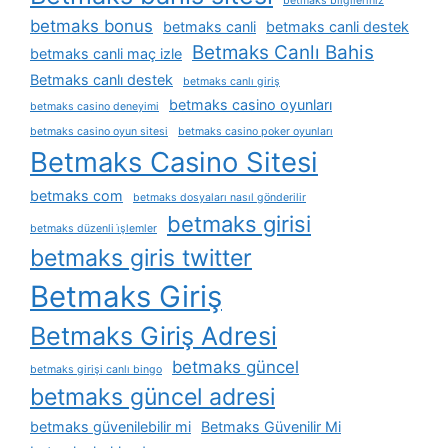
betmaks bilgileriniz
betmaks bonus
betmaks canli
betmaks canli destek
Betmaks Canlı Bahis
betmaks canli maç izle
Betmaks canlı destek
betmaks canlı giriş
betmaks casino oyunları
betmaks casino deneyimi
betmaks casino oyun sitesi
betmaks casino poker oyunları
Betmaks Casino Sitesi
betmaks com
betmaks dosyaları nasıl gönderilir
betmaks girisi
betmaks düzenli i̇şlemler
betmaks giris twitter
Betmaks Giriş
Betmaks Giriş Adresi
betmaks güncel
betmaks girişi canlı bingo
betmaks güncel adresi
betmaks güvenilebilir mi
Betmaks Güvenilir Mi