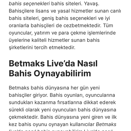
bahis seçenekleri
bahis siteleri. Yavaş.
Bahisçilere lisans ve yasal hizmetler sunan canlı
bahis siteleri, geniş bahis seçenekleri ve iyi
oranlarla bahisçileri de cezbetmektedir. Tüm
oyuncular, yatırım ve para çekme işlemlerinde
üyelerine kaliteli hizmetler sunan bahis
şirketlerini tercih etmektedir.
Betmaks Live’da Nasıl
Bahis Oynayabilirim
Betmaks bahis dünyasına her gün yeni
bahisçiler giriyor. Bahis oyunları, oyuncularına
sundukları kazanma fırsatlarına dikkat ederek
sürekli olarak yeni oyuncuları bahis dünyasına
çekmektedir. Bahis dünyasına yeni giren ve ilk
kez bahis oyunu oynayan kullanıcılar
Betmaks