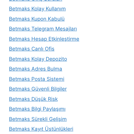
Betmaks Kolay Kullanım
Betmaks Kupon Kabulü
Betmaks Telegram Mesajları
Betmaks Hesap Etkinleştirme
Betmaks Canlı Ofis
Betmaks Kolay Depozito
Betmaks Adres Bulma
Betmaks Posta Sistemi
Betmaks Güvenli Bilgiler
Betmaks Düşük Risk
Betmaks Bilgi Paylaşımı
Betmaks Sürekli Gelişim
Betmaks Kayıt Üstünlükleri