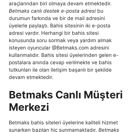
araçlarından biri olmaya devam etmektedir.
Betmaks canlı destek e-posta adresi
bu
durumun farkında ve bir de mail adresini
üyelerle paylaştı. Bahis sitesinin iki e-posta
adresi vardır. Herhangi bir bahis sitesi
konusunda soru sormak veya yardım almak
isteyen oyuncular @Betmaks.com adresini
kullanmalıdır. Bahis sitesi üyelerinden gelen e-
postalara anında cevap verilmekte ve bahis
tutkunları ile olan iletişim başarılı bir şekilde
devam etmektedir.
Betmaks Canlı Müşteri
Merkezi
Betmaks bahis siteleri üyelerine kaliteli hizmet
sunarken bazıları hiç sunmamaktadır.
Betmaks