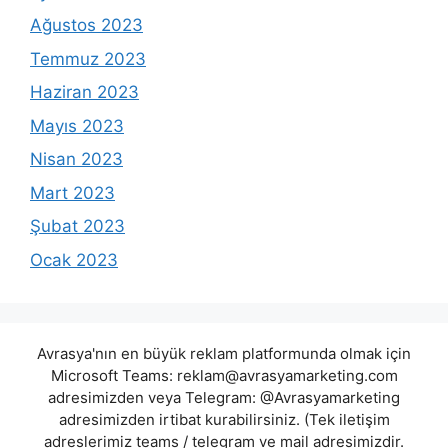
Ağustos 2023
Temmuz 2023
Haziran 2023
Mayıs 2023
Nisan 2023
Mart 2023
Şubat 2023
Ocak 2023
Avrasya'nın en büyük reklam platformunda olmak için
Microsoft Teams:
reklam@avrasyamarketing.com
adresimizden veya Telegram: @Avrasyamarketing
adresimizden irtibat kurabilirsiniz. (Tek iletişim
adreslerimiz teams / telegram ve mail adresimizdir.