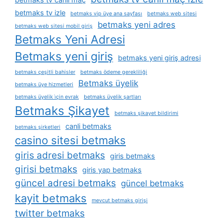
betmaks tv izle
betmaks vip üye ana sayfası
betmaks web sitesi
betmaks yeni adres
betmaks web sitesi mobil giriş
Betmaks Yeni Adresi
Betmaks yeni giriş
betmaks yeni giriş adresi
betmaks çeşitli bahisler
betmaks ödeme gerekliliği
Betmaks üyelik
betmaks üye hizmetleri
betmaks üyelik i̇çin evrak
betmaks üyelik şartları
Betmaks Şikayet
betmaks şikayet bildirimi
canli betmaks
betmaks şirketleri
casino sitesi betmaks
giris adresi betmaks
giris betmaks
girisi betmaks
giris yap betmaks
güncel adresi betmaks
güncel betmaks
kayit betmaks
mevcut betmaks girişi
twitter betmaks