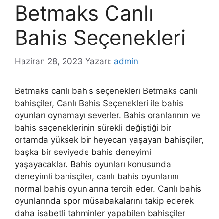
Betmaks Canlı
Bahis Seçenekleri
Haziran 28, 2023
Yazarı:
admin
Betmaks canlı bahis seçenekleri Betmaks canlı
bahisçiler, Canlı Bahis Seçenekleri ile bahis
oyunları oynamayı severler. Bahis oranlarının ve
bahis seçeneklerinin sürekli değiştiği bir
ortamda yüksek bir heyecan yaşayan bahisçiler,
başka bir seviyede bahis deneyimi
yaşayacaklar. Bahis oyunları konusunda
deneyimli bahisçiler, canlı bahis oyunlarını
normal bahis oyunlarına tercih eder. Canlı bahis
oyunlarında spor müsabakalarını takip ederek
daha isabetli tahminler yapabilen bahisçiler