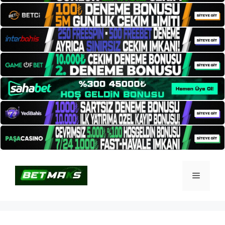
İçeriğe
atla
Menü