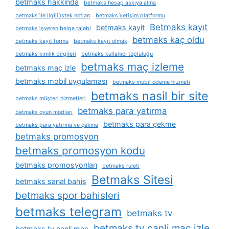
betmaks hakkında
betmaks hesap askıya alma
betmaks i̇le i̇lgili i̇stek notları
betmaks i̇letişim platformu
Betmaks kayıt
betmaks kayit
betmaks i̇şveren belge talebi
betmaks kaç oldu
betmaks kayıt formu
betmaks kayıt olmak
betmaks kimlik bilgileri
betmaks kullanıcı topluluğu
betmaks maç izleme
betmaks maç izle
betmaks mobil uygulaması
betmaks mobil ödeme hizmeti
betmaks nasil bir site
betmaks müşteri hizmetleri
betmaks para yatırma
betmaks oyun modları
betmaks para çekme
betmaks para yatırma ve çekme
betmaks promosyon
betmaks promosyon kodu
betmaks promosyonları
betmaks ruleti
Betmaks Sitesi
betmaks sanal bahis
betmaks spor bahisleri
betmaks telegram
betmaks tv
betmaks tv canli maç izle
betmaks tv canli maç