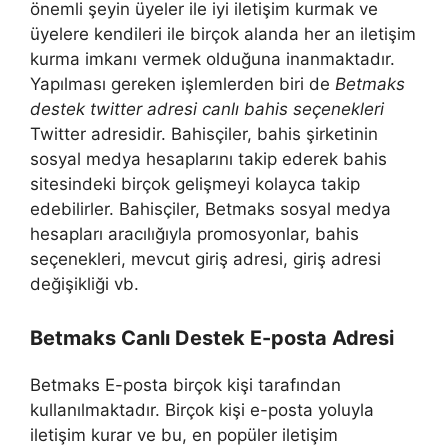
önemli şeyin üyeler ile iyi iletişim kurmak ve
üyelere kendileri ile birçok alanda her an iletişim
kurma imkanı vermek olduğuna inanmaktadır.
Yapılması gereken işlemlerden biri de
Betmaks
destek twitter adresi canlı bahis seçenekleri
Twitter adresidir. Bahisçiler, bahis şirketinin
sosyal medya hesaplarını takip ederek bahis
sitesindeki birçok gelişmeyi kolayca takip
edebilirler. Bahisçiler, Betmaks sosyal medya
hesapları aracılığıyla promosyonlar, bahis
seçenekleri, mevcut giriş adresi, giriş adresi
değişikliği vb.
Betmaks Canlı Destek E-posta Adresi
Betmaks E-posta birçok kişi tarafından
kullanılmaktadır. Birçok kişi e-posta yoluyla
iletişim kurar ve bu, en popüler iletişim