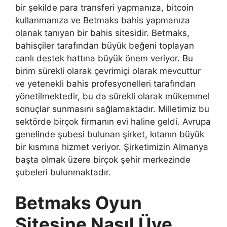
bir şekilde para transferi yapmanıza, bitcoin
kullanmanıza ve Betmaks bahis yapmanıza
olanak tanıyan bir bahis sitesidir. Betmaks,
bahisçiler tarafından büyük beğeni toplayan
canlı destek hattına büyük önem veriyor. Bu
birim sürekli olarak çevrimiçi olarak mevcuttur
ve yetenekli bahis profesyonelleri tarafından
yönetilmektedir, bu da sürekli olarak mükemmel
sonuçlar sunmasını sağlamaktadır. Milletimiz bu
sektörde birçok firmanın evi haline geldi. Avrupa
genelinde şubesi bulunan şirket, kıtanın büyük
bir kısmına hizmet veriyor. Şirketimizin Almanya
başta olmak üzere birçok şehir merkezinde
şubeleri bulunmaktadır.
Betmaks Oyun
Sitesine Nasıl Üye