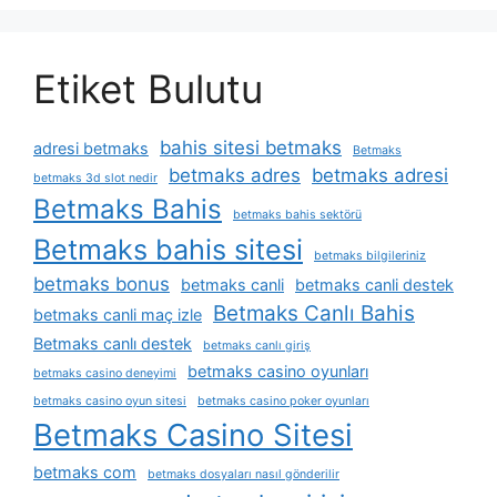
Etiket Bulutu
bahis sitesi betmaks
adresi betmaks
Betmaks
betmaks adres
betmaks adresi
betmaks 3d slot nedir
Betmaks Bahis
betmaks bahis sektörü
Betmaks bahis sitesi
betmaks bilgileriniz
betmaks bonus
betmaks canli
betmaks canli destek
Betmaks Canlı Bahis
betmaks canli maç izle
Betmaks canlı destek
betmaks canlı giriş
betmaks casino oyunları
betmaks casino deneyimi
betmaks casino oyun sitesi
betmaks casino poker oyunları
Betmaks Casino Sitesi
betmaks com
betmaks dosyaları nasıl gönderilir