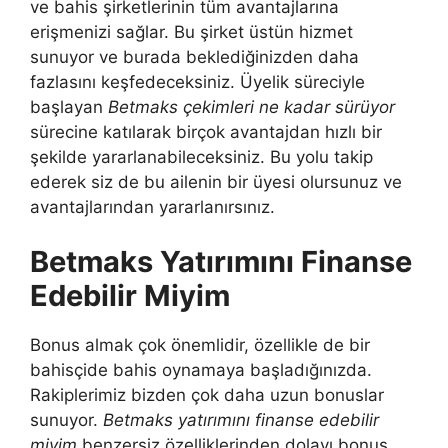
ve bahis şirketlerinin tüm avantajlarına
erişmenizi sağlar. Bu şirket üstün hizmet
sunuyor ve burada beklediğinizden daha
fazlasını keşfedeceksiniz. Üyelik süreciyle
başlayan
Betmaks çekimleri ne kadar sürüyor
sürecine katılarak birçok avantajdan hızlı bir
şekilde yararlanabileceksiniz. Bu yolu takip
ederek siz de bu ailenin bir üyesi olursunuz ve
avantajlarından yararlanırsınız.
Betmaks Yatırımını Finanse
Edebilir Miyim
Bonus almak çok önemlidir, özellikle de bir
bahisçide bahis oynamaya başladığınızda.
Rakiplerimiz bizden çok daha uzun bonuslar
sunuyor.
Betmaks yatırımını finanse edebilir
miyim
benzersiz özelliklerinden dolayı bonus