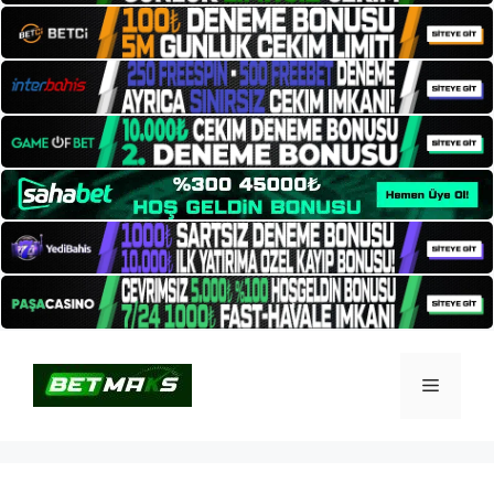
İçeriğe
atla
Menü