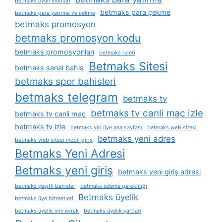
betmaks oyun modları
betmaks para çekme
betmaks para yatırma ve çekme
betmaks promosyon
betmaks promosyon kodu
betmaks promosyonları
betmaks ruleti
Betmaks Sitesi
betmaks sanal bahis
betmaks spor bahisleri
betmaks telegram
betmaks tv
betmaks tv canli maç izle
betmaks tv canli maç
betmaks tv izle
betmaks vip üye ana sayfası
betmaks web sitesi
betmaks yeni adres
betmaks web sitesi mobil giriş
Betmaks Yeni Adresi
Betmaks yeni giriş
betmaks yeni giriş adresi
betmaks çeşitli bahisler
betmaks ödeme gerekliliği
Betmaks üyelik
betmaks üye hizmetleri
betmaks üyelik i̇çin evrak
betmaks üyelik şartları