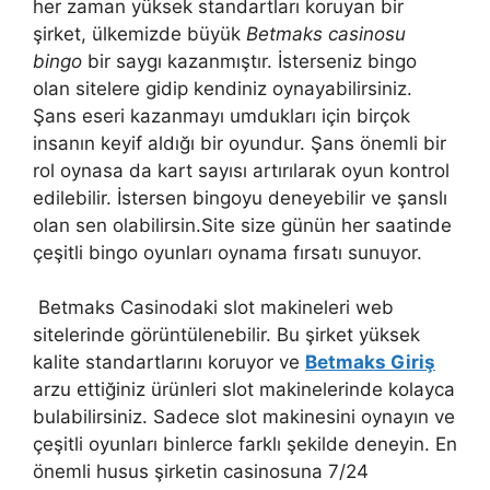
her zaman yüksek standartları koruyan bir
şirket, ülkemizde büyük
Betmaks casinosu
bingo
bir saygı kazanmıştır. İsterseniz bingo
olan sitelere gidip kendiniz oynayabilirsiniz.
Şans eseri kazanmayı umdukları için birçok
insanın keyif aldığı bir oyundur. Şans önemli bir
rol oynasa da kart sayısı artırılarak oyun kontrol
edilebilir. İstersen bingoyu deneyebilir ve şanslı
olan sen olabilirsin.Site size günün her saatinde
çeşitli bingo oyunları oynama fırsatı sunuyor.
Betmaks Casinodaki slot makineleri web
sitelerinde görüntülenebilir. Bu şirket yüksek
kalite standartlarını koruyor ve
Betmaks Giriş
arzu ettiğiniz ürünleri slot makinelerinde kolayca
bulabilirsiniz. Sadece slot makinesini oynayın ve
çeşitli oyunları binlerce farklı şekilde deneyin. En
önemli husus şirketin casinosuna 7/24