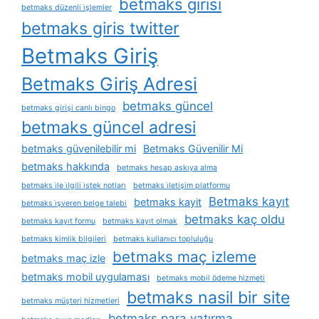
betmaks girisi
betmaks düzenli i̇şlemler
betmaks giris twitter
Betmaks Giriş
Betmaks Giriş Adresi
betmaks güncel
betmaks girişi canlı bingo
betmaks güncel adresi
betmaks güvenilebilir mi
Betmaks Güvenilir Mi
betmaks hakkında
betmaks hesap askıya alma
betmaks i̇le i̇lgili i̇stek notları
betmaks i̇letişim platformu
Betmaks kayıt
betmaks kayit
betmaks i̇şveren belge talebi
betmaks kaç oldu
betmaks kayıt formu
betmaks kayıt olmak
betmaks kimlik bilgileri
betmaks kullanıcı topluluğu
betmaks maç izleme
betmaks maç izle
betmaks mobil uygulaması
betmaks mobil ödeme hizmeti
betmaks nasil bir site
betmaks müşteri hizmetleri
betmaks para yatırma