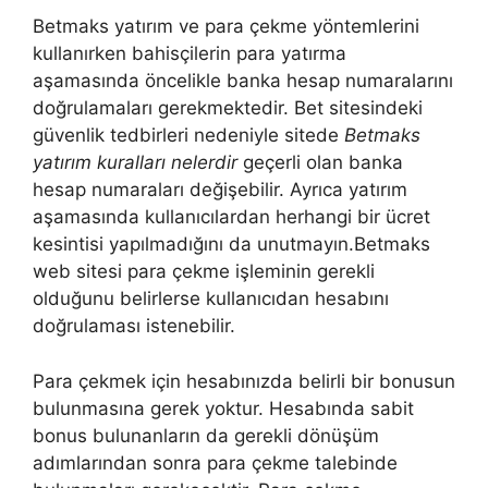
Betmaks yatırım ve para çekme yöntemlerini
kullanırken bahisçilerin para yatırma
aşamasında öncelikle banka hesap numaralarını
doğrulamaları gerekmektedir. Bet sitesindeki
güvenlik tedbirleri nedeniyle sitede
Betmaks
yatırım kuralları nelerdir
geçerli olan banka
hesap numaraları değişebilir. Ayrıca yatırım
aşamasında kullanıcılardan herhangi bir ücret
kesintisi yapılmadığını da unutmayın.Betmaks
web sitesi para çekme işleminin gerekli
olduğunu belirlerse kullanıcıdan hesabını
doğrulaması istenebilir.
Para çekmek için hesabınızda belirli bir bonusun
bulunmasına gerek yoktur. Hesabında sabit
bonus bulunanların da gerekli dönüşüm
adımlarından sonra para çekme talebinde