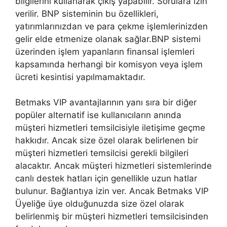
bilgilerini kullanarak çıkış yapabilir. Sorulara izin
verilir. BNP sisteminin bu özellikleri,
yatırımlarınızdan ve para çekme işlemlerinizden
gelir elde etmenize olanak sağlar.BNP sistemi
üzerinden işlem yapanların finansal işlemleri
kapsamında herhangi bir komisyon veya işlem
ücreti kesintisi yapılmamaktadır.
Betmaks VIP avantajlarının yanı sıra bir diğer
popüler alternatif ise kullanıcıların anında
müşteri hizmetleri temsilcisiyle iletişime geçme
hakkıdır. Ancak size özel olarak belirlenen bir
müşteri hizmetleri temsilcisi gerekli bilgileri
alacaktır. Ancak müşteri hizmetleri sistemlerinde
canlı destek hatları için genellikle uzun hatlar
bulunur. Bağlantıya izin ver. Ancak Betmaks VIP
Üyeliğe üye olduğunuzda size özel olarak
belirlenmiş bir müşteri hizmetleri temsilcisinden