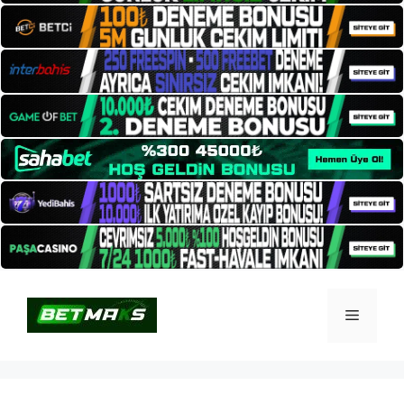
İçeriğe
atla
Menü