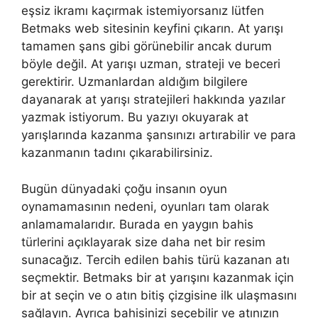
eşsiz ikramı kaçırmak istemiyorsanız lütfen
Betmaks web sitesinin keyfini çıkarın. At yarışı
tamamen şans gibi görünebilir ancak durum
böyle değil. At yarışı uzman, strateji ve beceri
gerektirir. Uzmanlardan aldığım bilgilere
dayanarak at yarışı stratejileri hakkında yazılar
yazmak istiyorum. Bu yazıyı okuyarak at
yarışlarında kazanma şansınızı artırabilir ve para
kazanmanın tadını çıkarabilirsiniz.
Bugün dünyadaki çoğu insanın oyun
oynamamasının nedeni, oyunları tam olarak
anlamamalarıdır. Burada en yaygın bahis
türlerini açıklayarak size daha net bir resim
sunacağız. Tercih edilen bahis türü kazanan atı
seçmektir. Betmaks bir at yarışını kazanmak için
bir at seçin ve o atın bitiş çizgisine ilk ulaşmasını
sağlayın. Ayrıca bahisinizi seçebilir ve atınızın