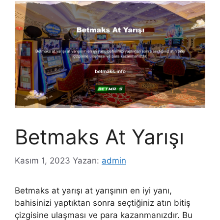
Betmaks At Yarışı
Kasım 1, 2023
Yazarı:
admin
Betmaks at yarışı at yarışının en iyi yanı,
bahisinizi yaptıktan sonra seçtiğiniz atın bitiş
çizgisine ulaşması ve para kazanmanızdır. Bu