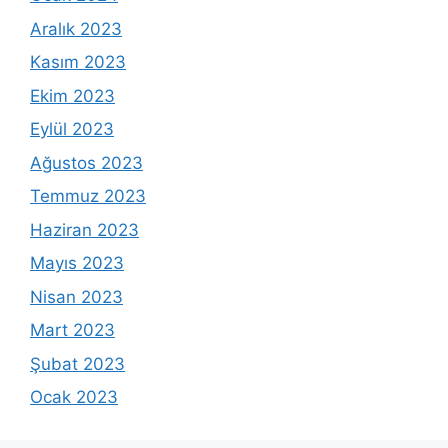
Aralık 2023
Kasım 2023
Ekim 2023
Eylül 2023
Ağustos 2023
Temmuz 2023
Haziran 2023
Mayıs 2023
Nisan 2023
Mart 2023
Şubat 2023
Ocak 2023