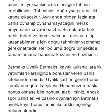
birinci mi yoksa ikinci mi olacağını tahmin
edebilirsiniz. Tahmininiz doğruysa paranız iki
katına çıkacaktır. Aynı anda birden fazla ata
bahis oynanıp oynanamayacağını merak
ediyorsanız cevabı basittir. Bu noktada farklı
bahis türleri ve birçok seçenek mevcut olup,
kazanabilmeniz için doğru tahminler yapmanız
gerekmektedir. Her bölümü doğru bir şekilde
tamamlarsanız bahsiniz kazanır ve hazırsınız.
Betmaks Üyelik Betmaks, kayıtlı kullanıcılara ilk
yatırımları karşılığında bonuslar veren bahis
sitelerinden biridir. Üyelik şartları genel bonus
kurallarına göre karşılanır. Hesabınızda başka
bonus olmasa bile bonusu alabilirsiniz. Ancak
spor bahisleri ve casino oyunları için Betmaks
üyelik kayıt bonuslarının iki farklı seçeneği
bulunmaktadır.