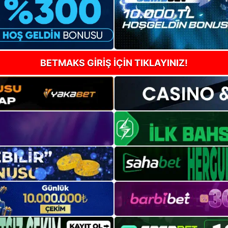
BETMAKS GİRİŞ İÇİN TIKLAYINIZ!