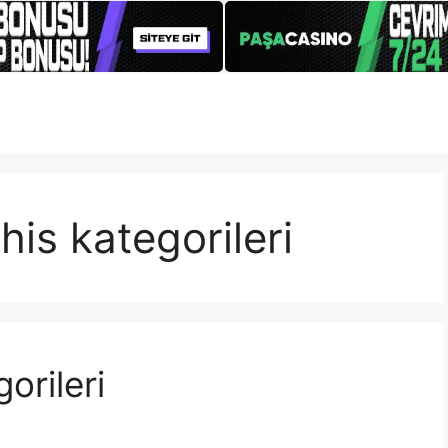
is kategorileri
orileri